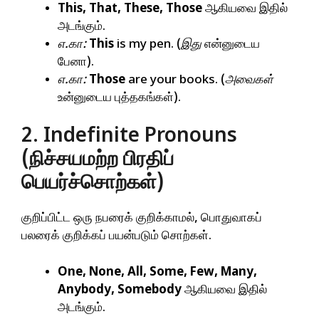
This, That, These, Those
ஆகியவை இதில்
அடங்கும்.
எ.கா:
This
is my pen. (
இது
என்னுடைய
பேனா).
எ.கா:
Those
are your books. (
அவைகள்
உன்னுடைய புத்தகங்கள்).
2. Indefinite Pronouns
(நிச்சயமற்ற பிரதிப்
பெயர்ச்சொற்கள்)
குறிப்பிட்ட ஒரு நபரைக் குறிக்காமல், பொதுவாகப்
பலரைக் குறிக்கப் பயன்படும் சொற்கள்.
One, None, All, Some, Few, Many,
Anybody, Somebody
ஆகியவை இதில்
அடங்கும்.