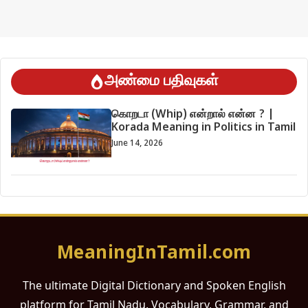
அண்மை பதிவுகள்
கொறடா (Whip) என்றால் என்ன ? |
Korada Meaning in Politics in Tamil
June 14, 2026
MeaningInTamil.com
The ultimate Digital Dictionary and Spoken English
platform for Tamil Nadu. Vocabulary, Grammar, and