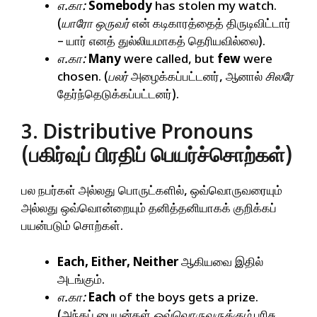
எ.கா:
Somebody
has stolen my watch.
(
யாரோ ஒருவர்
என் கடிகாரத்தைத் திருடிவிட்டார்
– யார் எனத் துல்லியமாகத் தெரியவில்லை).
எ.கா:
Many
were called, but
few
were
chosen. (
பலர்
அழைக்கப்பட்டனர், ஆனால்
சிலரே
தேர்ந்தெடுக்கப்பட்டனர்).
3. Distributive Pronouns
(பகிர்வுப் பிரதிப் பெயர்ச்சொற்கள்)
பல நபர்கள் அல்லது பொருட்களில், ஒவ்வொருவரையும்
அல்லது ஒவ்வொன்றையும் தனித்தனியாகக் குறிக்கப்
பயன்படும் சொற்கள்.
Each, Either, Neither
ஆகியவை இதில்
அடங்கும்.
எ.கா:
Each
of the boys gets a prize.
(அந்தப் பையன்கள்
ஒவ்வொருவருக்கும்
பரிசு