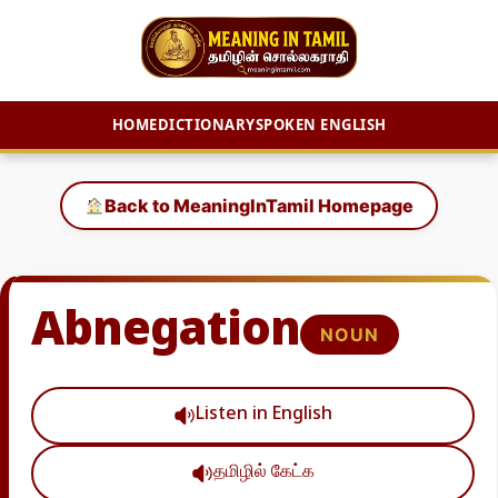
HOME
DICTIONARY
SPOKEN ENGLISH
Skip
to
Back to MeaningInTamil Homepage
content
Abnegation
NOUN
Listen in English
தமிழில் கேட்க