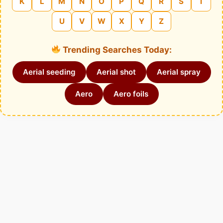
K
L
M
N
O
P
Q
R
S
T
U
V
W
X
Y
Z
Trending Searches Today:
Aerial seeding
Aerial shot
Aerial spray
Aero
Aero foils