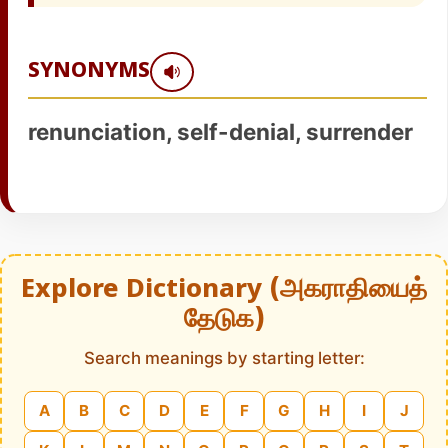
SYNONYMS
renunciation, self-denial, surrender
Explore Dictionary (அகராதியைத்
தேடுக)
Search meanings by starting letter:
A
B
C
D
E
F
G
H
I
J