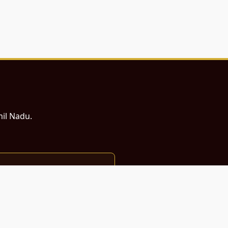
mil Nadu.
ம் சமர்ப்பணம்.
்துடன் வடிவமைக்கப்பட்டுள்ளது.