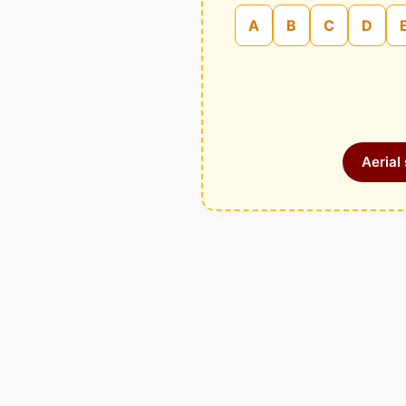
A
B
C
D
Aerial