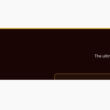
The ulti
இந்த இணையதளம்
பள்ளி, கல்லூரி மாணவர்கள் மற்