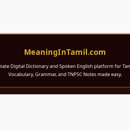
MeaningInTamil.com
mate Digital Dictionary and Spoken English platform for Ta
Vocabulary, Grammar, and TNPSC Notes made easy.
சமர்ப்பணம்
 ஆங்கிலம் கற்க விரும்பும் அனைத்து தமிழ் பேசும் நல்ல உள்ளங்களுக்கு
றும் போட்டித் தேர்வர்களுக்குப் பயன்படும் வகையில் இது மிகவும் கவனத