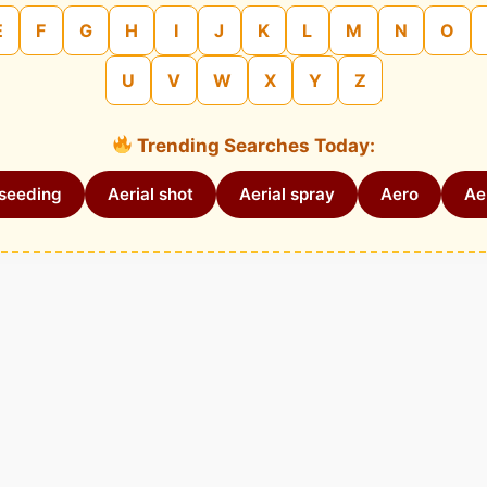
E
F
G
H
I
J
K
L
M
N
O
U
V
W
X
Y
Z
Trending Searches Today:
 seeding
Aerial shot
Aerial spray
Aero
Aer