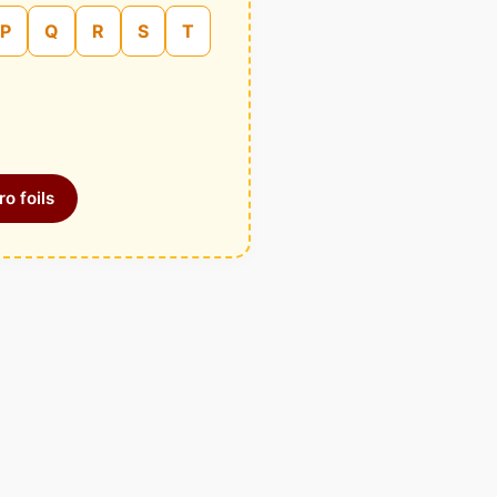
P
Q
R
S
T
o foils