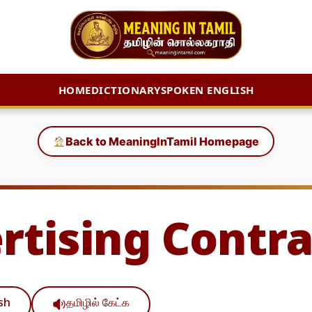
HOME
DICTIONARY
SPOKEN ENGLISH
Back to MeaningInTamil Homepage
rtising Contra
ish
தமிழில் கேட்க