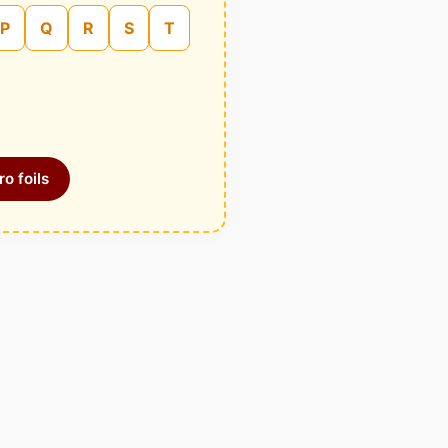
P
Q
R
S
T
o foils