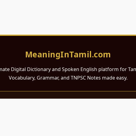
MeaningInTamil.com
mate Digital Dictionary and Spoken English platform for Ta
Vocabulary, Grammar, and TNPSC Notes made easy.
சமர்ப்பணம்
 ஆங்கிலம் கற்க விரும்பும் அனைத்து தமிழ் பேசும் நல்ல உள்ளங்களுக்கு
றும் போட்டித் தேர்வர்களுக்குப் பயன்படும் வகையில் இது மிகவும் கவனத