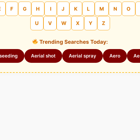
E
F
G
H
I
J
K
L
M
N
O
U
V
W
X
Y
Z
Trending Searches Today:
 seeding
Aerial shot
Aerial spray
Aero
Aer