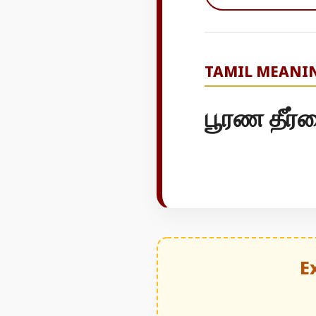
TAMIL MEANI
பூரண தீர்
E