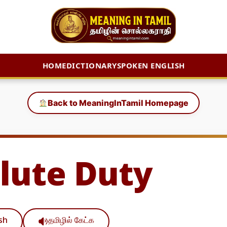
HOME
DICTIONARY
SPOKEN ENGLISH
Back to MeaningInTamil Homepage
lute Duty
ish
தமிழில் கேட்க