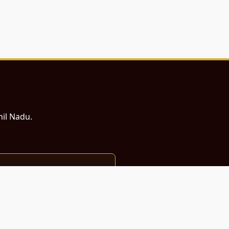
mil Nadu.
ம் சமர்ப்பணம்.
்துடன் வடிவமைக்கப்பட்டுள்ளது.