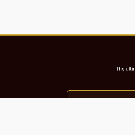
The ulti
இந்த இணையதளம்
பள்ளி, கல்லூரி மாணவர்கள் மற்