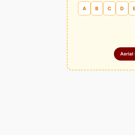
A
B
C
D
Aerial