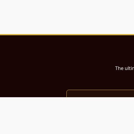
The ulti
இந்த இணையதளம்
பள்ளி, கல்லூரி மாணவர்கள் மற்