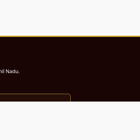
mil Nadu.
ம் சமர்ப்பணம்.
்துடன் வடிவமைக்கப்பட்டுள்ளது.