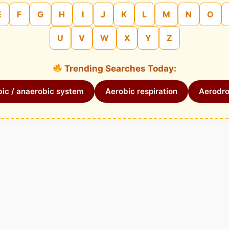
E
F
G
H
I
J
K
L
M
N
O
U
V
W
X
Y
Z
Trending Searches Today:
ic / anaerobic system
Aerobic respiration
Aerodr