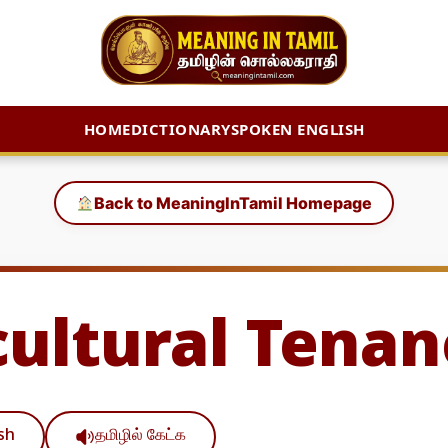
HOME
DICTIONARY
SPOKEN ENGLISH
Back to MeaningInTamil Homepage
cultural Tenan
ish
தமிழில் கேட்க