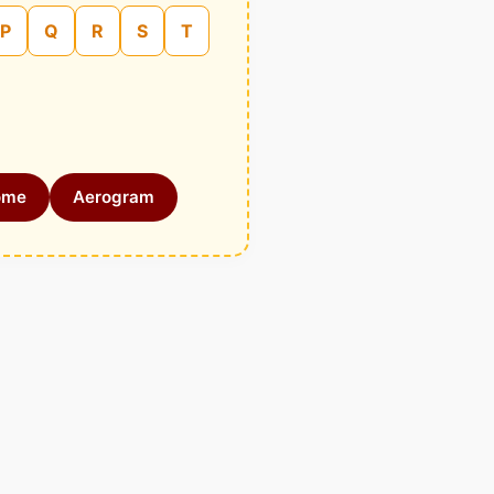
P
Q
R
S
T
ome
Aerogram