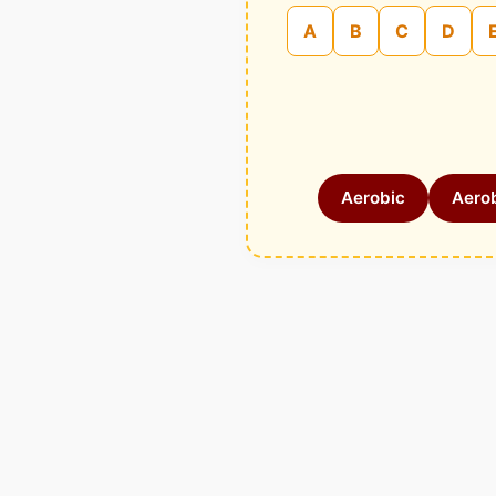
A
B
C
D
Aerobic
Aerob