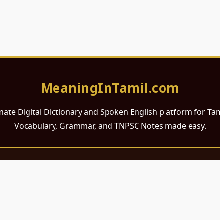
MeaningInTamil.com
mate Digital Dictionary and Spoken English platform for Ta
Vocabulary, Grammar, and TNPSC Notes made easy.
சமர்ப்பணம்
 ஆங்கிலம் கற்க விரும்பும் அனைத்து தமிழ் பேசும் நல்ல உள்ளங்களுக்கு
றும் போட்டித் தேர்வர்களுக்குப் பயன்படும் வகையில் இது மிகவும் கவனத