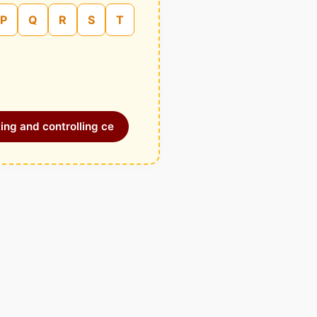
P
Q
R
S
T
ing and controlling ce