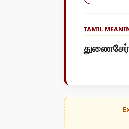
TAMIL MEANI
துணைசேர்"
E