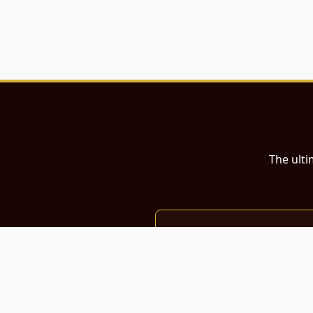
The ulti
இந்த இணையதளம்
பள்ளி, கல்லூரி மாணவர்கள் மற்