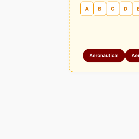
A
B
C
D
Aeronautical
Aer