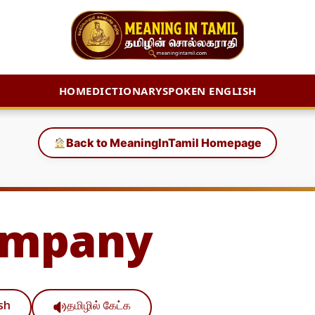
HOME
DICTIONARY
SPOKEN ENGLISH
Back to MeaningInTamil Homepage
ompany
ish
தமிழில் கேட்க