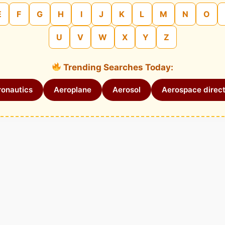
E
F
G
H
I
J
K
L
M
N
O
U
V
W
X
Y
Z
Trending Searches Today:
onautics
Aeroplane
Aerosol
Aerospace direct