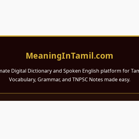
MeaningInTamil.com
mate Digital Dictionary and Spoken English platform for Ta
Vocabulary, Grammar, and TNPSC Notes made easy.
சமர்ப்பணம்
 ஆங்கிலம் கற்க விரும்பும் அனைத்து தமிழ் பேசும் நல்ல உள்ளங்களுக்கு
றும் போட்டித் தேர்வர்களுக்குப் பயன்படும் வகையில் இது மிகவும் கவனத