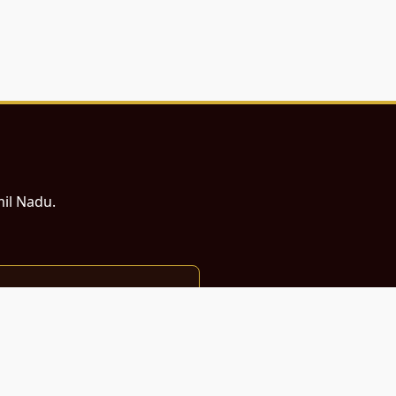
mil Nadu.
ம் சமர்ப்பணம்.
்துடன் வடிவமைக்கப்பட்டுள்ளது.