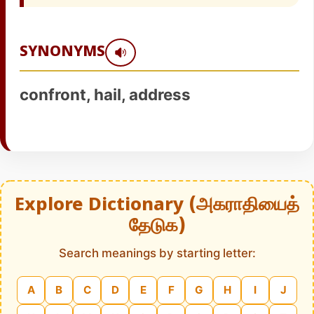
SYNONYMS
confront, hail, address
Explore Dictionary (அகராதியைத்
தேடுக)
Search meanings by starting letter:
A
B
C
D
E
F
G
H
I
J