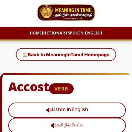
HOME
DICTIONARY
SPOKEN ENGLISH
Skip
to
Back to MeaningInTamil Homepage
content
Accost
VERB
Listen in English
தமிழில் கேட்க