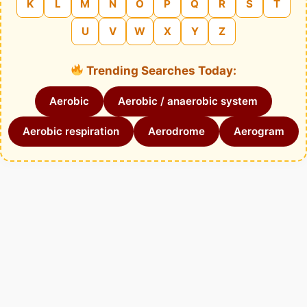
K
L
M
N
O
P
Q
R
S
T
U
V
W
X
Y
Z
Trending Searches Today:
Aerobic
Aerobic / anaerobic system
Aerobic respiration
Aerodrome
Aerogram