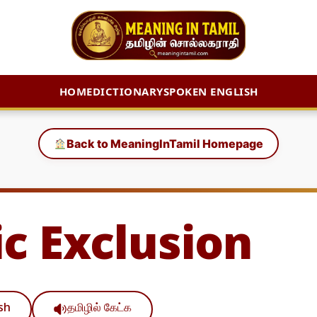
HOME
DICTIONARY
SPOKEN ENGLISH
Back to MeaningInTamil Homepage
ic Exclusion
ish
தமிழில் கேட்க