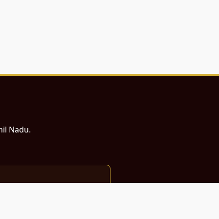
mil Nadu.
ம் சமர்ப்பணம்.
்துடன் வடிவமைக்கப்பட்டுள்ளது.