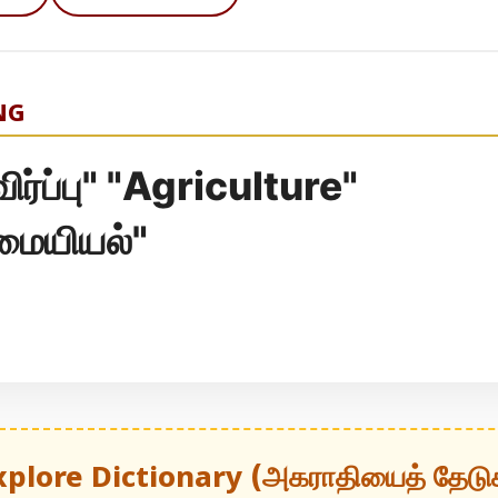
NG
விர்ப்பு" "Agriculture"
ையியல்"
xplore Dictionary (அகராதியைத் தேடு