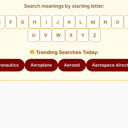
Search meanings by starting letter:
E
F
G
H
I
J
K
L
M
N
O
U
V
W
X
Y
Z
Trending Searches Today:
onautics
Aeroplane
Aerosol
Aerospace direct