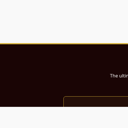
The ulti
இந்த இணையதளம்
பள்ளி, கல்லூரி மாணவர்கள் மற்