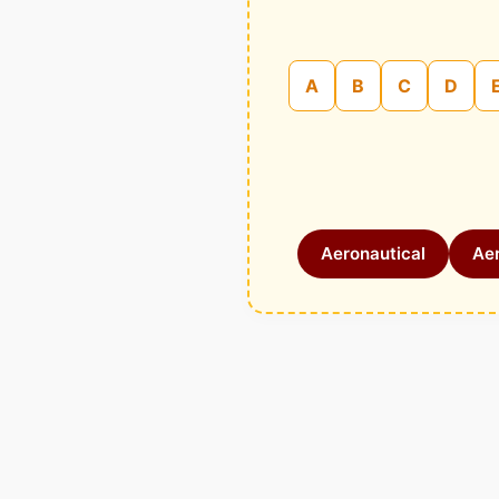
A
B
C
D
Aeronautical
Aer