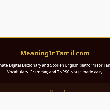
MeaningInTamil.com
mate Digital Dictionary and Spoken English platform for Ta
Vocabulary, Grammar, and TNPSC Notes made easy.
சமர்ப்பணம்
 ஆங்கிலம் கற்க விரும்பும் அனைத்து தமிழ் பேசும் நல்ல உள்ளங்களுக்கு
றும் போட்டித் தேர்வர்களுக்குப் பயன்படும் வகையில் இது மிகவும் கவனத