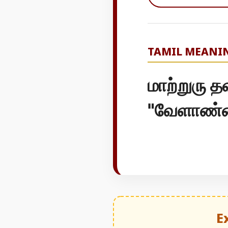
TAMIL MEANI
மாற்றுரு த
"வேளாண்ம
E