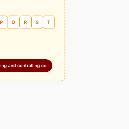
P
Q
R
S
T
ing and controlling ce