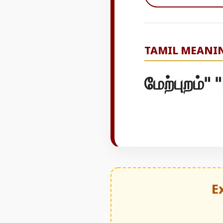
TAMIL MEANI
மேற்புறம்"
E