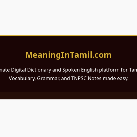
MeaningInTamil.com
mate Digital Dictionary and Spoken English platform for Ta
Vocabulary, Grammar, and TNPSC Notes made easy.
சமர்ப்பணம்
 ஆங்கிலம் கற்க விரும்பும் அனைத்து தமிழ் பேசும் நல்ல உள்ளங்களுக்கு
றும் போட்டித் தேர்வர்களுக்குப் பயன்படும் வகையில் இது மிகவும் கவனத