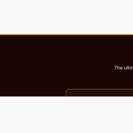
The ulti
இந்த இணையதளம்
பள்ளி, கல்லூரி மாணவர்கள் மற்