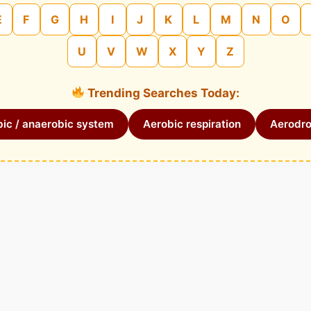
E
F
G
H
I
J
K
L
M
N
O
U
V
W
X
Y
Z
Trending Searches Today:
ic / anaerobic system
Aerobic respiration
Aerodr