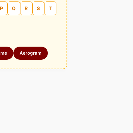
P
Q
R
S
T
ome
Aerogram