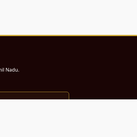
mil Nadu.
ம் சமர்ப்பணம்.
்துடன் வடிவமைக்கப்பட்டுள்ளது.