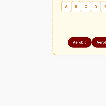
A
B
C
D
Aerobic
Aerob