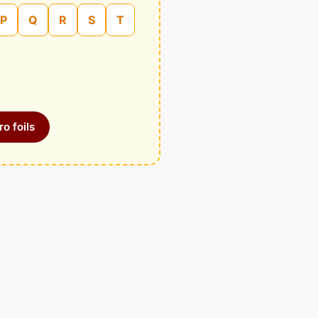
P
Q
R
S
T
o foils