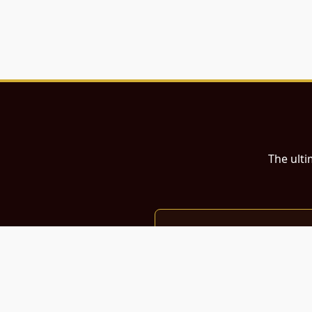
The ulti
இந்த இணையதளம்
பள்ளி, கல்லூரி மாணவர்கள் மற்