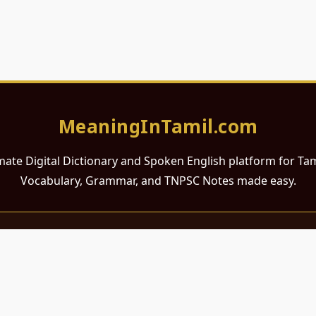
MeaningInTamil.com
mate Digital Dictionary and Spoken English platform for Ta
Vocabulary, Grammar, and TNPSC Notes made easy.
சமர்ப்பணம்
 ஆங்கிலம் கற்க விரும்பும் அனைத்து தமிழ் பேசும் நல்ல உள்ளங்களுக்கு
றும் போட்டித் தேர்வர்களுக்குப் பயன்படும் வகையில் இது மிகவும் கவனத