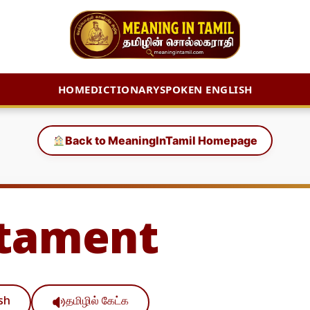
HOME
DICTIONARY
SPOKEN ENGLISH
Back to MeaningInTamil Homepage
tament
ish
தமிழில் கேட்க