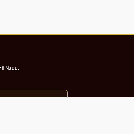
mil Nadu.
ம் சமர்ப்பணம்.
்துடன் வடிவமைக்கப்பட்டுள்ளது.