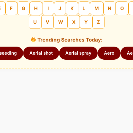
E
F
G
H
I
J
K
L
M
N
O
U
V
W
X
Y
Z
Trending Searches Today:
 seeding
Aerial shot
Aerial spray
Aero
Aer