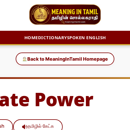
HOME
DICTIONARY
SPOKEN ENGLISH
Back to MeaningInTamil Homepage
liate Power
ish
தமிழில் கேட்க