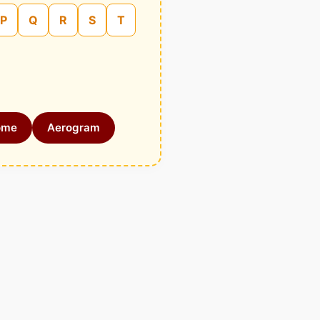
P
Q
R
S
T
ome
Aerogram