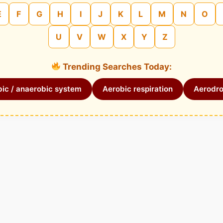
E
F
G
H
I
J
K
L
M
N
O
U
V
W
X
Y
Z
Trending Searches Today:
ic / anaerobic system
Aerobic respiration
Aerodr