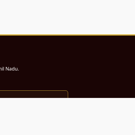
mil Nadu.
ம் சமர்ப்பணம்.
்துடன் வடிவமைக்கப்பட்டுள்ளது.