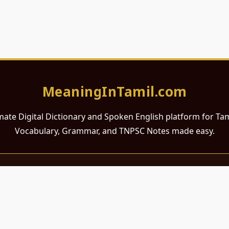
MeaningInTamil.com
mate Digital Dictionary and Spoken English platform for Ta
Vocabulary, Grammar, and TNPSC Notes made easy.
சமர்ப்பணம்
 ஆங்கிலம் கற்க விரும்பும் அனைத்து தமிழ் பேசும் நல்ல உள்ளங்களுக்கு
றும் போட்டித் தேர்வர்களுக்குப் பயன்படும் வகையில் இது மிகவும் கவனத