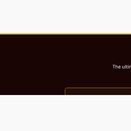
The ulti
இந்த இணையதளம்
பள்ளி, கல்லூரி மாணவர்கள் மற்