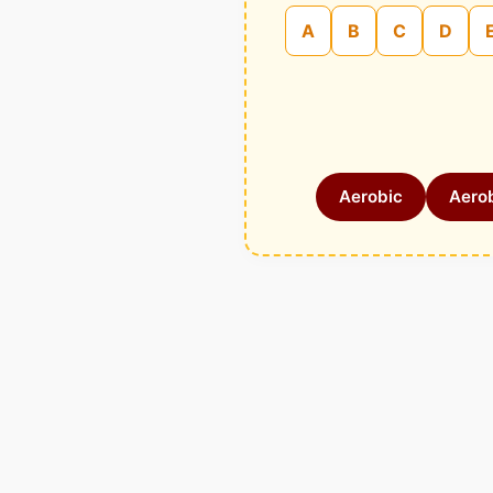
A
B
C
D
Aerobic
Aerob