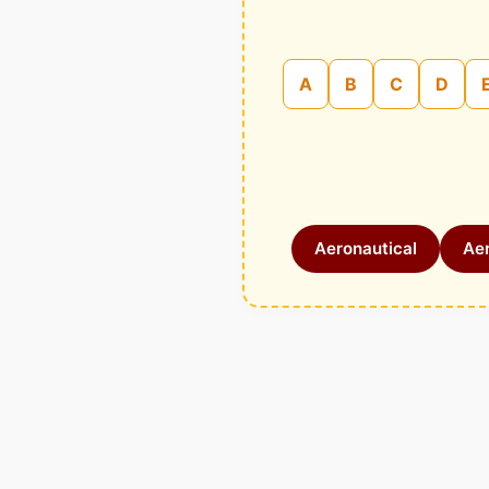
A
B
C
D
Aeronautical
Aer