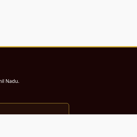
mil Nadu.
ம் சமர்ப்பணம்.
்துடன் வடிவமைக்கப்பட்டுள்ளது.