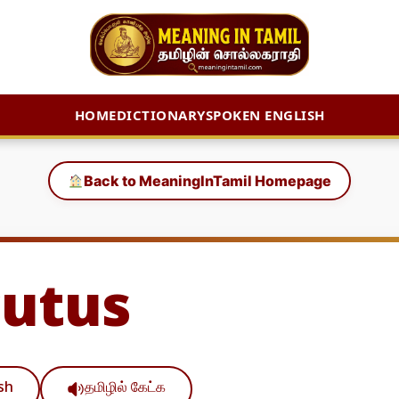
HOME
DICTIONARY
SPOKEN ENGLISH
Back to MeaningInTamil Homepage
cutus
ish
தமிழில் கேட்க