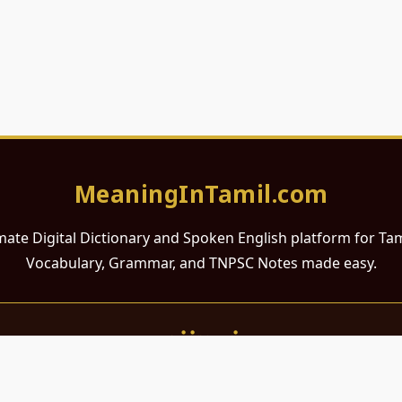
MeaningInTamil.com
mate Digital Dictionary and Spoken English platform for Ta
Vocabulary, Grammar, and TNPSC Notes made easy.
சமர்ப்பணம்
 ஆங்கிலம் கற்க விரும்பும் அனைத்து தமிழ் பேசும் நல்ல உள்ளங்களுக்கு
றும் போட்டித் தேர்வர்களுக்குப் பயன்படும் வகையில் இது மிகவும் கவனத