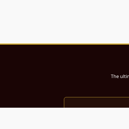
The ulti
இந்த இணையதளம்
பள்ளி, கல்லூரி மாணவர்கள் மற்