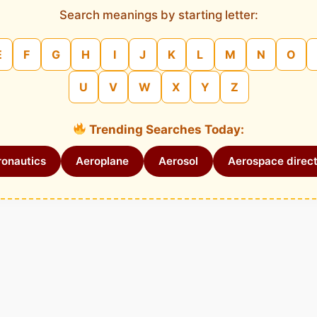
Search meanings by starting letter:
E
F
G
H
I
J
K
L
M
N
O
U
V
W
X
Y
Z
Trending Searches Today:
onautics
Aeroplane
Aerosol
Aerospace direct