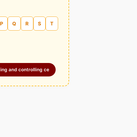
P
Q
R
S
T
ing and controlling ce