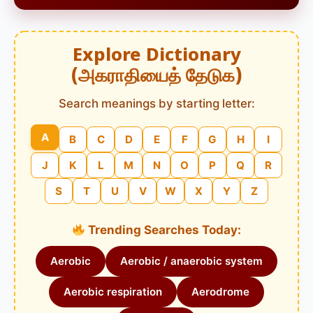
Explore Dictionary
(அகராதியைத் தேடுக)
Search meanings by starting letter:
A
B
C
D
E
F
G
H
I
J
K
L
M
N
O
P
Q
R
S
T
U
V
W
X
Y
Z
Trending Searches Today:
Aerobic
Aerobic / anaerobic system
Aerobic respiration
Aerodrome