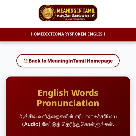
HOME
DICTIONARY
SPOKEN ENGLISH
Skip
to
content
Back to MeaningInTamil Homepage
English Words
Pronunciation
ஆங்கில வார்த்தைகளின் சரியான உச்சரிப்பை
(Audio) கேட்டுத் தெரிந்துகொள்ளுங்கள்.