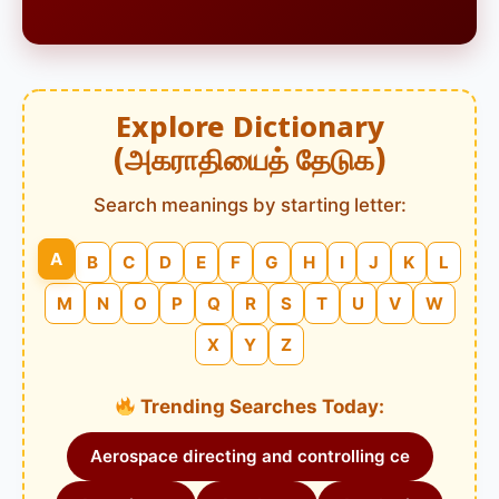
Explore Dictionary
(அகராதியைத் தேடுக)
Search meanings by starting letter:
A
B
C
D
E
F
G
H
I
J
K
L
M
N
O
P
Q
R
S
T
U
V
W
X
Y
Z
Trending Searches Today:
Aerospace directing and controlling ce