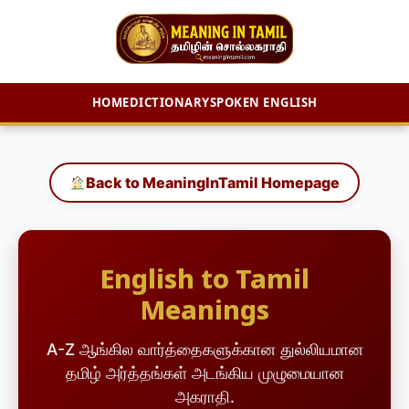
HOME
DICTIONARY
SPOKEN ENGLISH
Skip
to
content
Back to MeaningInTamil Homepage
English to Tamil
Meanings
A-Z ஆங்கில வார்த்தைகளுக்கான துல்லியமான
தமிழ் அர்த்தங்கள் அடங்கிய முழுமையான
அகராதி.