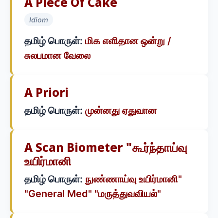
A Piece Of Cake
Idiom
தமிழ் பொருள்:
மிக எளிதான ஒன்று /
சுலபமான வேலை
A Priori
தமிழ் பொருள்:
முன்னது ஏதுவான
A Scan Biometer "கூர்ந்தாய்வு
உயிர்மானி
தமிழ் பொருள்:
நுண்ணாய்வு உயிர்மானி"
"General Med" "மருத்துவவியல்"