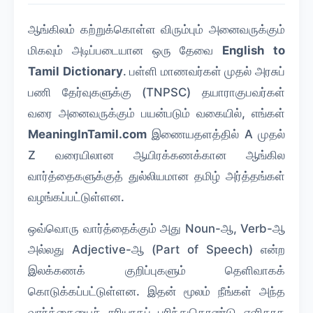
ஆங்கிலம் கற்றுக்கொள்ள விரும்பும் அனைவருக்கும்
மிகவும் அடிப்படையான ஒரு தேவை
English to
Tamil Dictionary
. பள்ளி மாணவர்கள் முதல் அரசுப்
பணி தேர்வுகளுக்கு (TNPSC) தயாராகுபவர்கள்
வரை அனைவருக்கும் பயன்படும் வகையில், எங்கள்
MeaningInTamil.com
இணையதளத்தில் A முதல்
Z வரையிலான ஆயிரக்கணக்கான ஆங்கில
வார்த்தைகளுக்குத் துல்லியமான தமிழ் அர்த்தங்கள்
வழங்கப்பட்டுள்ளன.
ஒவ்வொரு வார்த்தைக்கும் அது Noun-ஆ, Verb-ஆ
அல்லது Adjective-ஆ (Part of Speech) என்ற
இலக்கணக் குறிப்புகளும் தெளிவாகக்
கொடுக்கப்பட்டுள்ளன. இதன் மூலம் நீங்கள் அந்த
வார்த்தையைச் சரியாகப் புரிந்துகொண்டு எளிதாக