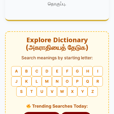
தொகுப்பு.
Explore Dictionary
(அகராதியைத் தேடுக)
Search meanings by starting letter:
A
B
C
D
E
F
G
H
I
J
K
L
M
N
O
P
Q
R
S
T
U
V
W
X
Y
Z
Trending Searches Today: