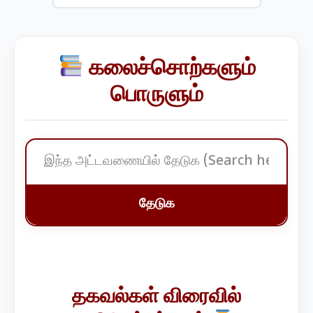
கலைச்சொற்களும்
பொருளும்
தேடுக
தகவல்கள் விரைவில்