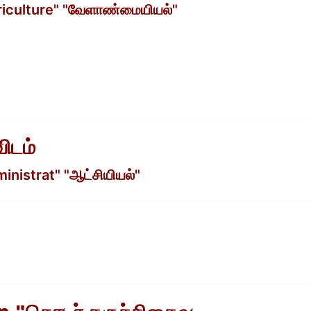
griculture" "வேளாண்மையியல்"
ிடம்
inistrat" "ஆட்சியியல்"