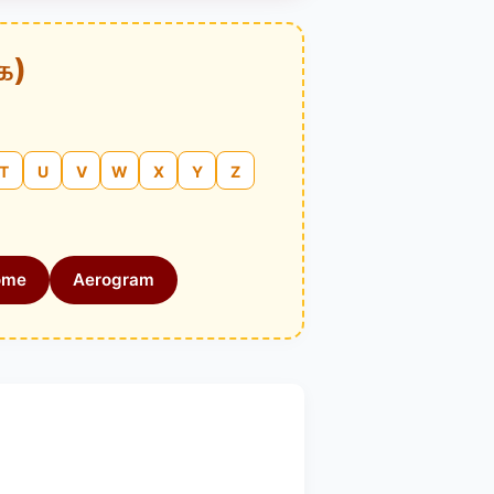
க)
T
U
V
W
X
Y
Z
ome
Aerogram