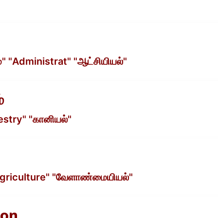
்" "Administrat" "ஆட்சியியல்"
்
estry" "கானியல்"
Agriculture" "வேளாண்மையியல்"
ion