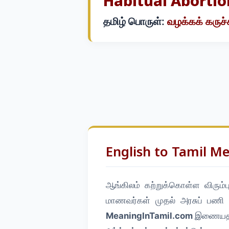
Habitual Abortio
தமிழ் பொருள்:
வழக்கக் கருச
English to Tamil M
ஆங்கிலம் கற்றுக்கொள்ள விரும
மாணவர்கள் முதல் அரசுப் பணி 
MeaningInTamil.com
இணையதளத்