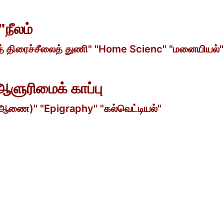
நீலம்
ரைத் திரைச்சீலைத் துணி" "Home Scienc" "மனையியல்"
ளுரிமைக் காப்பு
ணை)" "Epigraphy" "கல்வெட்டியல்"