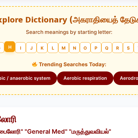
xplore Dictionary (அகராதியைத் தேடு
Search meanings by starting letter:
H
G
I
J
K
L
M
N
O
P
Q
R
S
Trending Searches Today:
ic / anaerobic system
Aerobic respiration
Aerodr
லோரி
ைலோரி" "General Med" "மருத்துவவியல்"