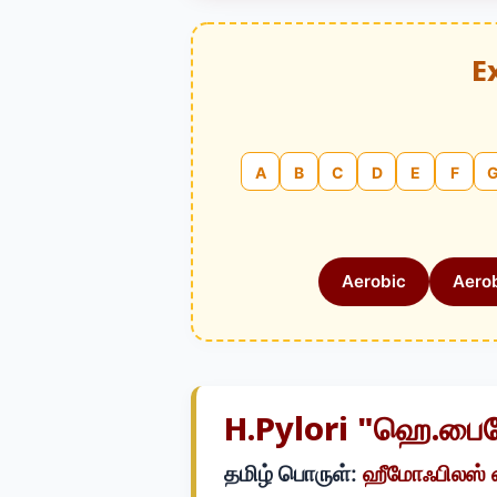
E
A
B
C
D
E
F
Aerobic
Aerob
H.pylori "ஹெ.பை
தமிழ் பொருள்:
ஹீமோஃபிலஸ் ப