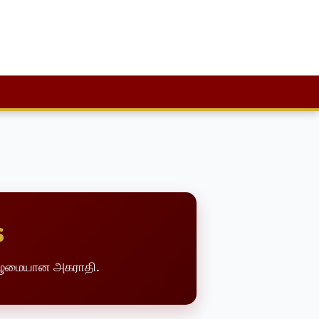
s
ுழுமையான அகராதி.