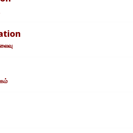
ation
ுலைவு
கம்