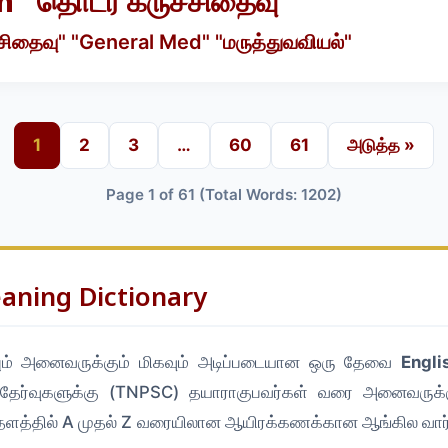
n "தொடர் கருச்சிதைவு
்சிதைவு" "General Med" "மருத்துவவியல்"
1
2
3
…
60
61
அடுத்த »
Page 1 of 61 (Total Words: 1202)
eaning Dictionary
்பும் அனைவருக்கும் மிகவும் அடிப்படையான ஒரு தேவை
Engli
தேர்வுகளுக்கு (TNPSC) தயாராகுபவர்கள் வரை அனைவருக்கு
தில் A முதல் Z வரையிலான ஆயிரக்கணக்கான ஆங்கில வார்த்