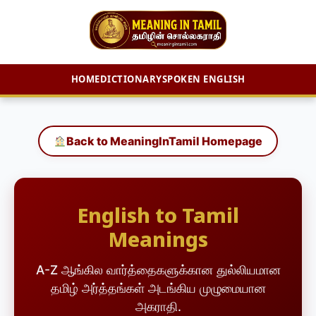
HOME
DICTIONARY
SPOKEN ENGLISH
Skip
to
content
Back to MeaningInTamil Homepage
English to Tamil
Meanings
A-Z ஆங்கில வார்த்தைகளுக்கான துல்லியமான
தமிழ் அர்த்தங்கள் அடங்கிய முழுமையான
அகராதி.