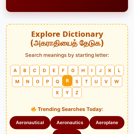
Explore Dictionary
(அகராதியைத் தேடுக)
Search meanings by starting letter:
A
B
C
D
E
F
G
H
I
J
K
L
R
M
N
O
P
Q
S
T
U
V
W
X
Y
Z
Trending Searches Today:
Aeronautical
Aeronautics
Aeroplane