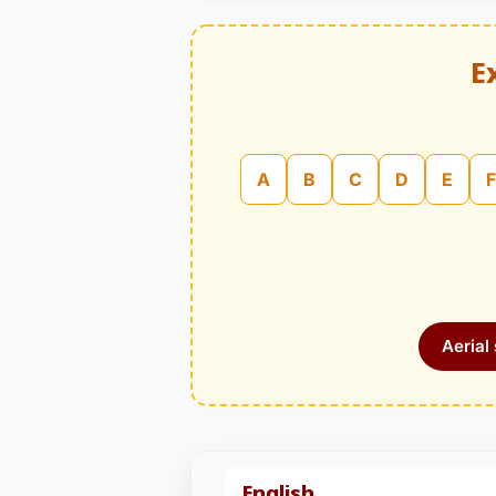
E
A
B
C
D
E
F
Aerial