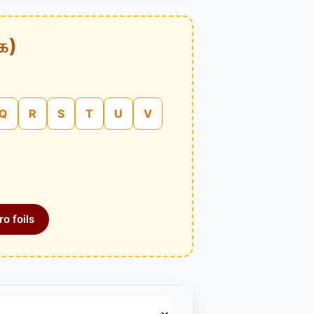
க)
Q
R
S
T
U
V
o foils