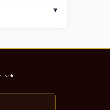
glish to Burmese
▼
oatian
English to Czech
h to French
ish to Gujarati
nglish to Hungarian
ish to Japanese
lish to Kinyarwanda
 Latin
English to Latvian
English to Marathi
mil Nadu.
 to Persian
English to Russian
h to Slovak
ish to Swedish