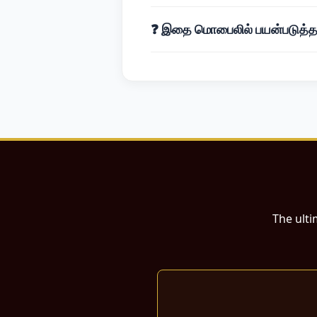
English to Basque
English 
❓ இதை மொபைலில் பயன்படுத்த 
English to Catalan
English 
English to Danish
English t
English to Galician
English
English to Haitian Creole
E
English to Icelandic
Englis
English to Javanese
Englis
English to Korean
English 
English to Lithuanian
Engli
The ulti
English to Nepali
English t
English to Polish
English t
English to Samoan
English 
English to Slovenian
Englis