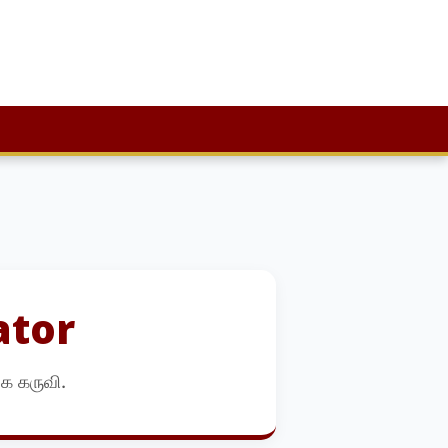
ator
க கருவி.