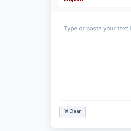
🗑️ Clear