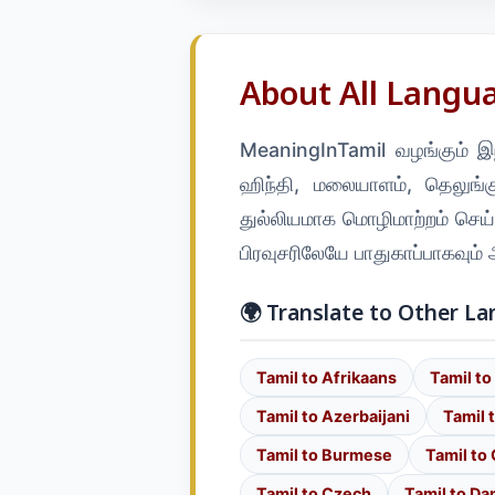
About All Langua
MeaningInTamil வழங்கும் இந்
ஹிந்தி, மலையாளம், தெலுங்
துல்லியமாக மொழிமாற்றம் செய்யல
பிரவுசரிலேயே பாதுகாப்பாகவும்
🌍 Translate to Other L
Tamil to Afrikaans
Tamil to
Tamil to Azerbaijani
Tamil 
Tamil to Burmese
Tamil to
Tamil to Czech
Tamil to Da