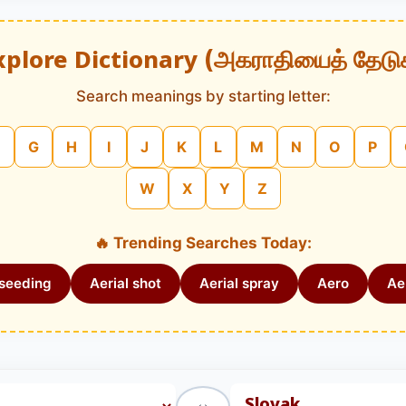
xplore Dictionary (அகராதியைத் தேடு
Search meanings by starting letter:
G
H
I
J
K
L
M
N
O
P
W
X
Y
Z
🔥 Trending Searches Today:
 seeding
Aerial shot
Aerial spray
Aero
Aer
↔️