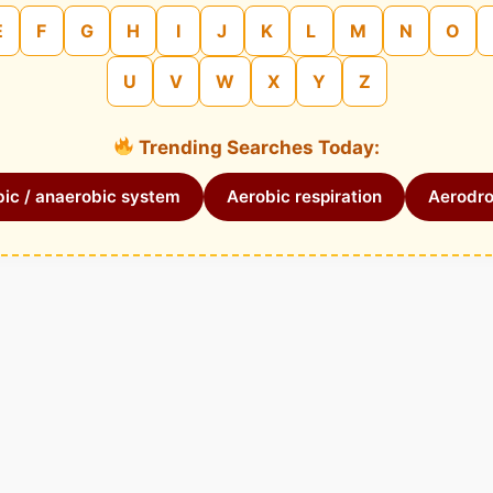
E
F
G
H
I
J
K
L
M
N
O
U
V
W
X
Y
Z
Trending Searches Today:
ic / anaerobic system
Aerobic respiration
Aerodr