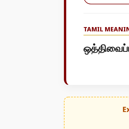
TAMIL MEANI
ஒத்திவைப்ப
E