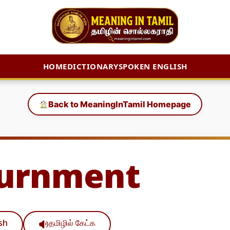
HOME
DICTIONARY
SPOKEN ENGLISH
Back to MeaningInTamil Homepage
urnment
ish
தமிழில் கேட்க