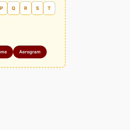
P
Q
R
S
T
ome
Aerogram