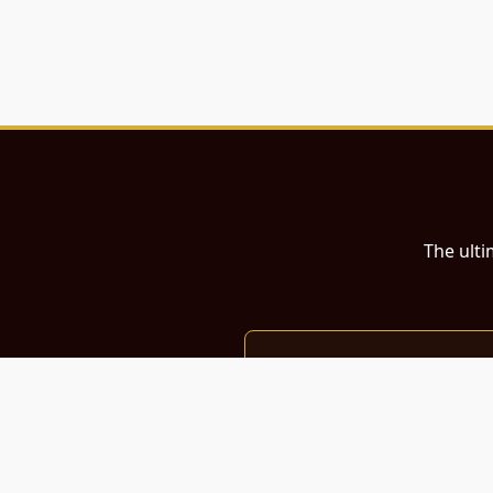
The ulti
இந்த இணையதளம்
பள்ளி, கல்லூரி மாணவர்கள் மற்