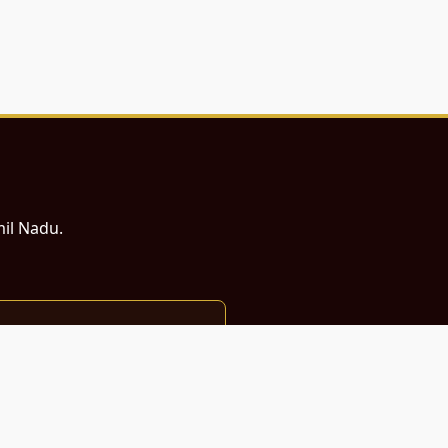
mil Nadu.
ம் சமர்ப்பணம்.
்துடன் வடிவமைக்கப்பட்டுள்ளது.