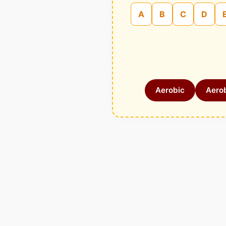
A
B
C
D
Aerobic
Aerob