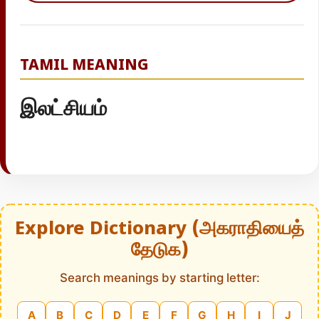
TAMIL MEANING
இலட்சியம்
Explore Dictionary (அகராதியைத்
தேடுக)
Search meanings by starting letter:
A
B
C
D
E
F
G
H
I
J