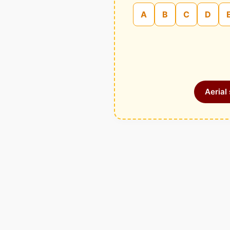
A
B
C
D
Aerial