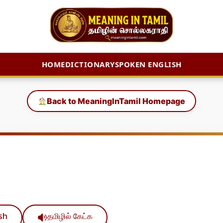
HOME
DICTIONARY
SPOKEN ENGLISH
Back to MeaningInTamil Homepage
ish
தமிழில் கேட்க