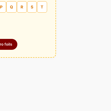
P
Q
R
S
T
o foils