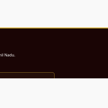
mil Nadu.
ம் சமர்ப்பணம்.
்துடன் வடிவமைக்கப்பட்டுள்ளது.