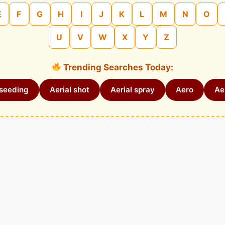
E
F
G
H
I
J
K
L
M
N
O
U
V
W
X
Y
Z
Trending Searches Today:
 seeding
Aerial shot
Aerial spray
Aero
Aer