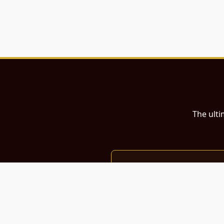
The ulti
இந்த இணையதளம்
பள்ளி, கல்லூரி மாணவர்கள் மற்