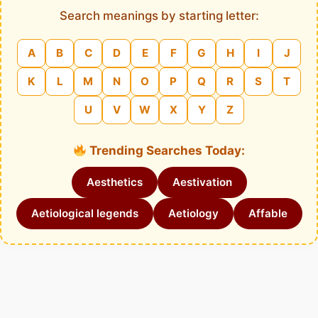
Search meanings by starting letter:
A
B
C
D
E
F
G
H
I
J
K
L
M
N
O
P
Q
R
S
T
U
V
W
X
Y
Z
Trending Searches Today:
Aesthetics
Aestivation
Aetiological legends
Aetiology
Affable