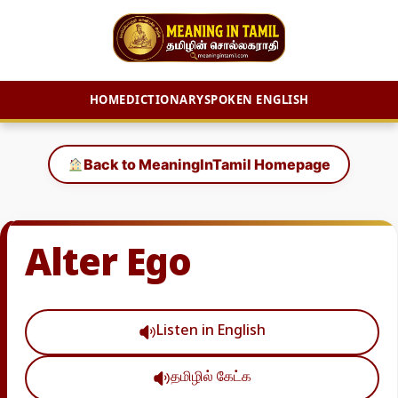
HOME
DICTIONARY
SPOKEN ENGLISH
Skip
to
Back to MeaningInTamil Homepage
content
Alter Ego
Listen in English
தமிழில் கேட்க