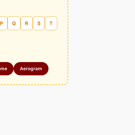
P
Q
R
S
T
ome
Aerogram