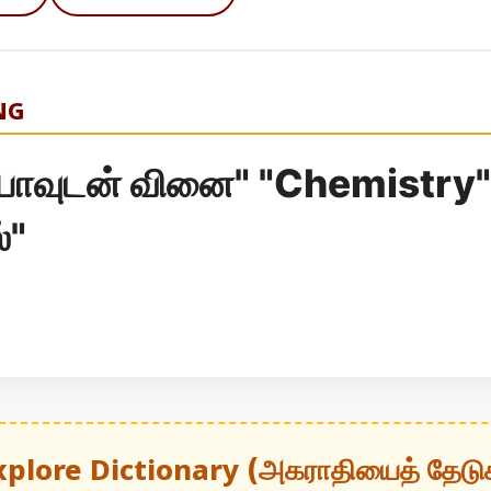
NG
ாவுடன் வினை" "Chemistry"
்"
xplore Dictionary (அகராதியைத் தேடு