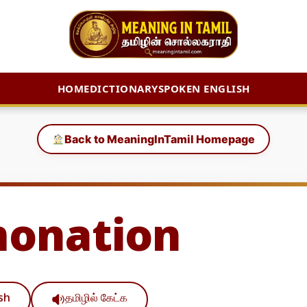
HOME
DICTIONARY
SPOKEN ENGLISH
Back to MeaningInTamil Homepage
onation
ish
தமிழில் கேட்க