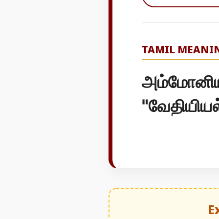
TAMIL MEANI
அம்மோனிய
"வேதியியல
E