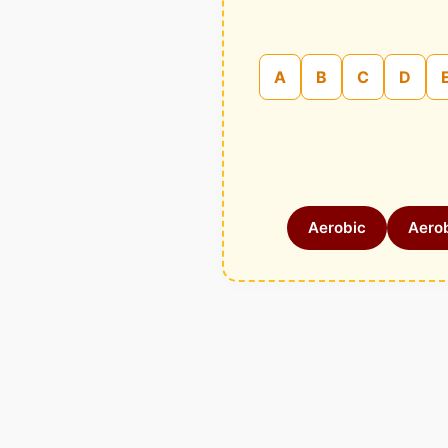
A
B
C
D
Aerobic
Aerob