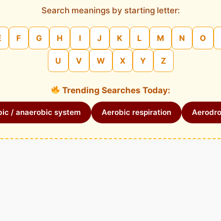
Search meanings by starting letter:
E
F
G
H
I
J
K
L
M
N
O
U
V
W
X
Y
Z
Trending Searches Today:
ic / anaerobic system
Aerobic respiration
Aerodr