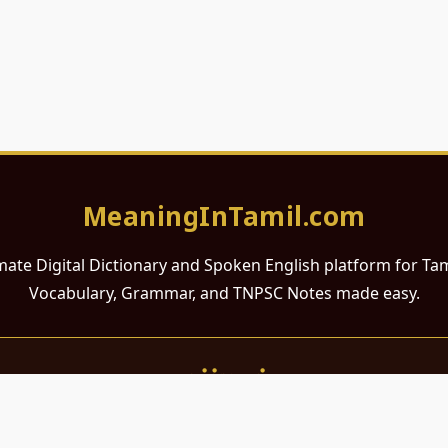
MeaningInTamil.com
mate Digital Dictionary and Spoken English platform for Ta
Vocabulary, Grammar, and TNPSC Notes made easy.
சமர்ப்பணம்
 ஆங்கிலம் கற்க விரும்பும் அனைத்து தமிழ் பேசும் நல்ல உள்ளங்களுக்கு
றும் போட்டித் தேர்வர்களுக்குப் பயன்படும் வகையில் இது மிகவும் கவனத