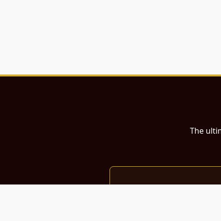
The ulti
இந்த இணையதளம்
பள்ளி, கல்லூரி மாணவர்கள் மற்