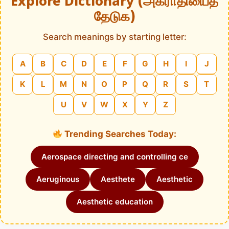
Explore Dictionary (அகராதியைத்
தேடுக)
Search meanings by starting letter:
A
B
C
D
E
F
G
H
I
J
K
L
M
N
O
P
Q
R
S
T
U
V
W
X
Y
Z
Trending Searches Today:
Aerospace directing and controlling ce
Aeruginous
Aesthete
Aesthetic
Aesthetic education