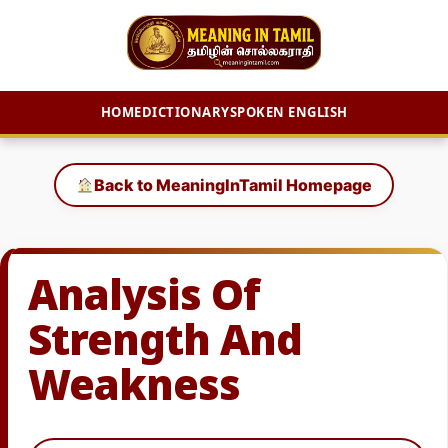
HOME
DICTIONARY
SPOKEN ENGLISH
Skip
to
Back to MeaningInTamil Homepage
content
Analysis Of
Strength And
Weakness