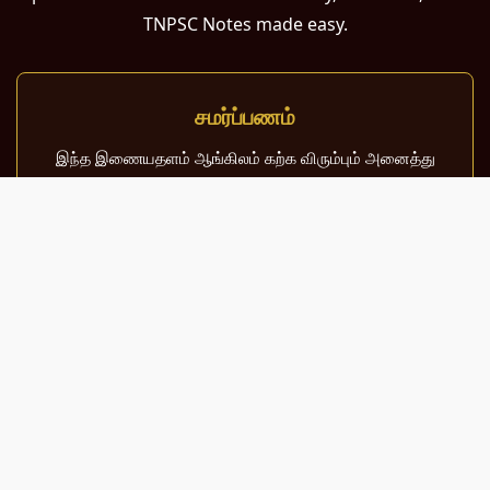
TNPSC Notes made easy.
சமர்ப்பணம்
இந்த இணையதளம் ஆங்கிலம் கற்க விரும்பும் அனைத்து
தமிழ் பேசும் நல்ல உள்ளங்களுக்கும் சமர்ப்பணம்.
பள்ளி, கல்லூரி மாணவர்கள் மற்றும் போட்டித் தேர்வர்களுக்குப்
பயன்படும் வகையில் இது மிகவும் கவனத்துடன்
வடிவமைக்கப்பட்டுள்ளது.
About Us
Contact Us
Sitemap
Terms of Use
Privacy Policy
© 2026 MeaningInTamil.com | All Rights Reserved.