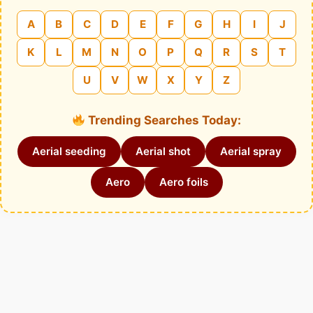
A
B
C
D
E
F
G
H
I
J
K
L
M
N
O
P
Q
R
S
T
U
V
W
X
Y
Z
Trending Searches Today:
Aerial seeding
Aerial shot
Aerial spray
Aero
Aero foils