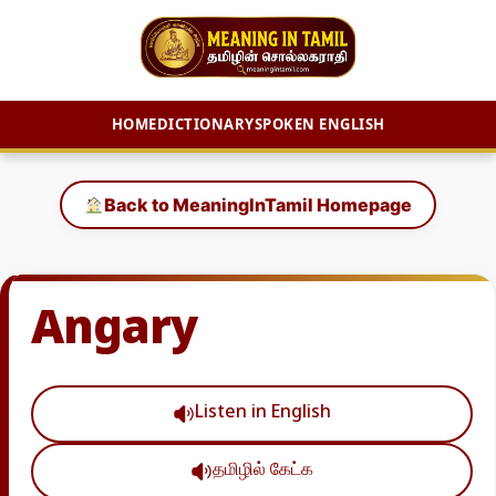
HOME
DICTIONARY
SPOKEN ENGLISH
Skip
to
Back to MeaningInTamil Homepage
content
Angary
Listen in English
தமிழில் கேட்க