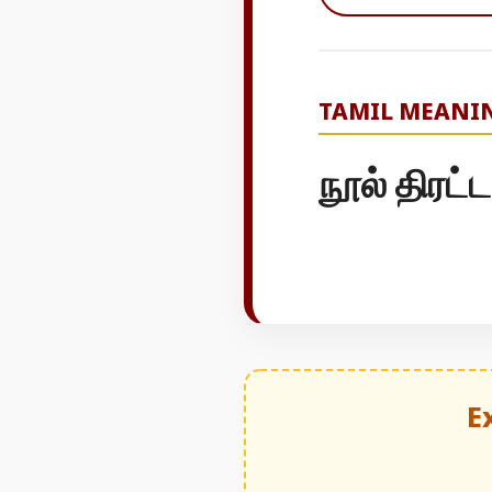
TAMIL MEANI
நூல் திரட்
E