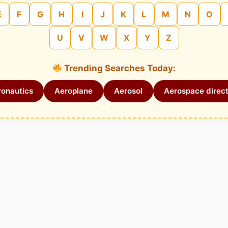
E
F
G
H
I
J
K
L
M
N
O
U
V
W
X
Y
Z
Trending Searches Today:
onautics
Aeroplane
Aerosol
Aerospace direct