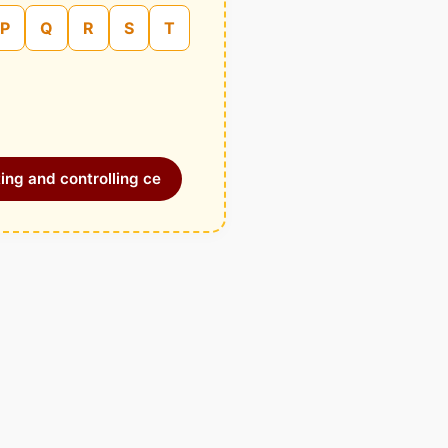
P
Q
R
S
T
ing and controlling ce