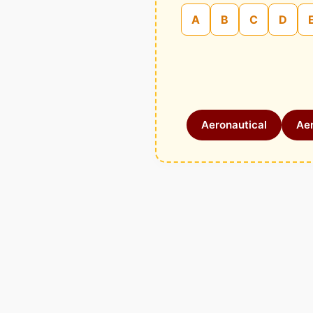
A
B
C
D
Aeronautical
Aer