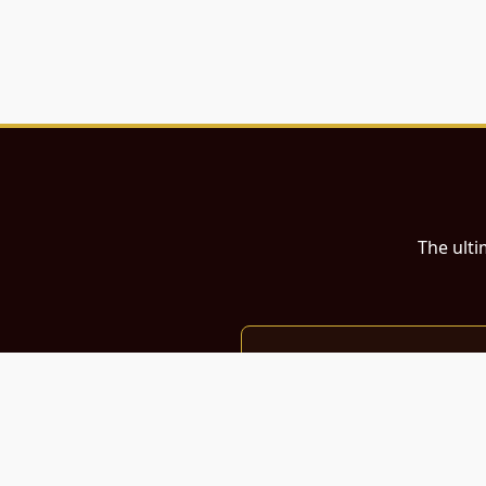
The ulti
இந்த இணையதளம்
பள்ளி, கல்லூரி மாணவர்கள் மற்