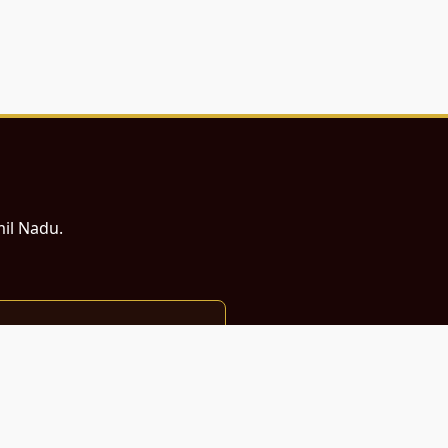
mil Nadu.
ம் சமர்ப்பணம்.
்துடன் வடிவமைக்கப்பட்டுள்ளது.