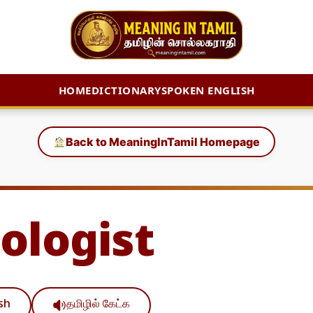
HOME
DICTIONARY
SPOKEN ENGLISH
Back to MeaningInTamil Homepage
ologist
ish
தமிழில் கேட்க