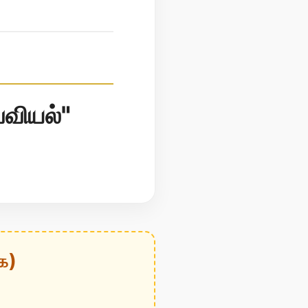
வவியல்"
க)