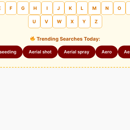
E
F
G
H
I
J
K
L
M
N
O
U
V
W
X
Y
Z
Trending Searches Today:
 seeding
Aerial shot
Aerial spray
Aero
Aer