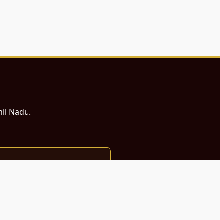
mil Nadu.
ம் சமர்ப்பணம்.
்துடன் வடிவமைக்கப்பட்டுள்ளது.