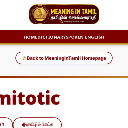
HOME
DICTIONARY
SPOKEN ENGLISH
Back to MeaningInTamil Homepage
mitotic
ish
தமிழில் கேட்க