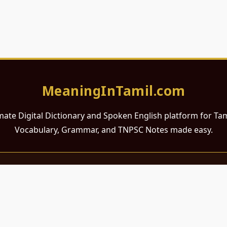
MeaningInTamil.com
mate Digital Dictionary and Spoken English platform for Ta
Vocabulary, Grammar, and TNPSC Notes made easy.
சமர்ப்பணம்
 ஆங்கிலம் கற்க விரும்பும் அனைத்து தமிழ் பேசும் நல்ல உள்ளங்களுக்கு
றும் போட்டித் தேர்வர்களுக்குப் பயன்படும் வகையில் இது மிகவும் கவனத