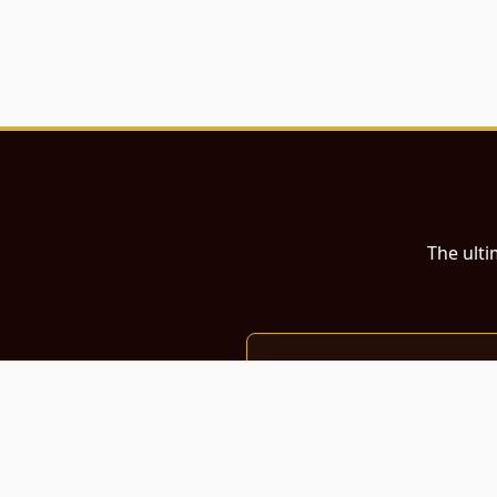
The ulti
இந்த இணையதளம்
பள்ளி, கல்லூரி மாணவர்கள் மற்