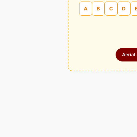
A
B
C
D
Aerial