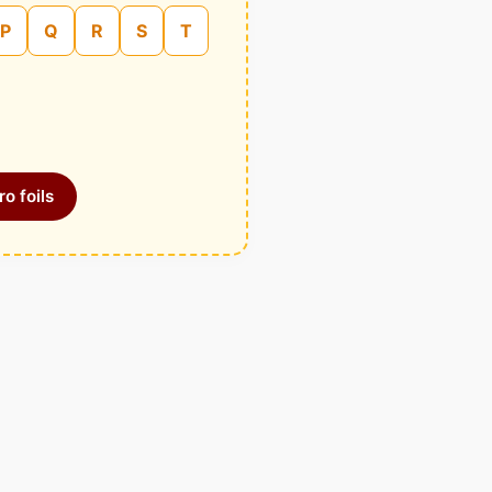
P
Q
R
S
T
o foils