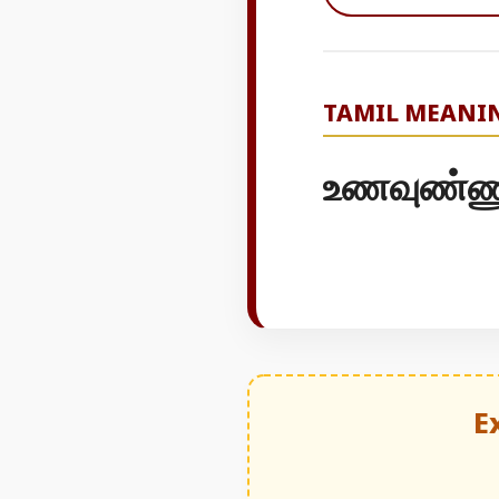
TAMIL MEANI
உணவுண்ணும
E