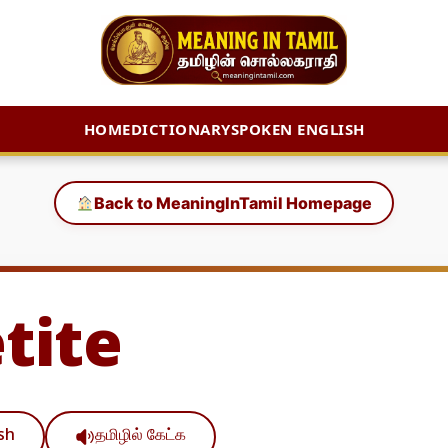
HOME
DICTIONARY
SPOKEN ENGLISH
Back to MeaningInTamil Homepage
tite
ish
தமிழில் கேட்க