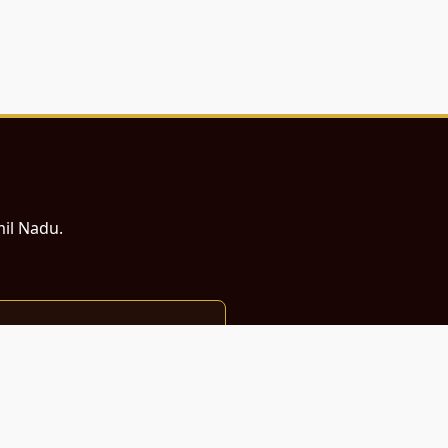
mil Nadu.
ம் சமர்ப்பணம்.
்துடன் வடிவமைக்கப்பட்டுள்ளது.