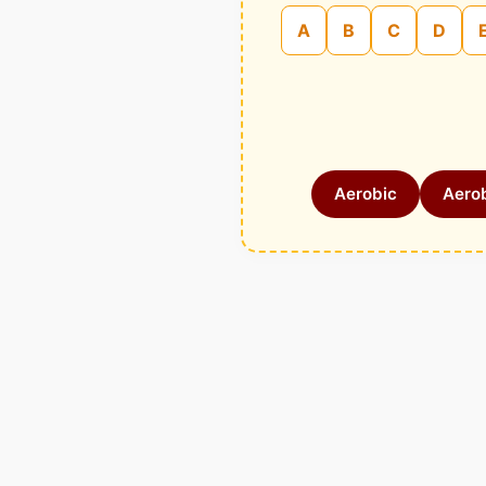
A
B
C
D
Aerobic
Aerob