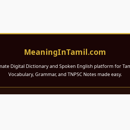
MeaningInTamil.com
mate Digital Dictionary and Spoken English platform for Ta
Vocabulary, Grammar, and TNPSC Notes made easy.
சமர்ப்பணம்
 ஆங்கிலம் கற்க விரும்பும் அனைத்து தமிழ் பேசும் நல்ல உள்ளங்களுக்கு
றும் போட்டித் தேர்வர்களுக்குப் பயன்படும் வகையில் இது மிகவும் கவனத