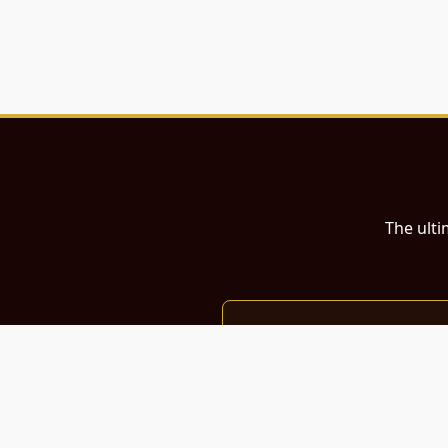
The ulti
இந்த இணையதளம்
பள்ளி, கல்லூரி மாணவர்கள் மற்