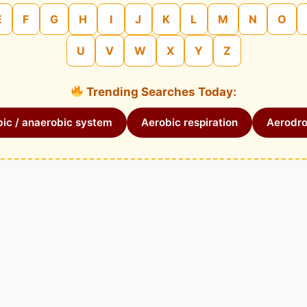
E
F
G
H
I
J
K
L
M
N
O
U
V
W
X
Y
Z
Trending Searches Today:
ic / anaerobic system
Aerobic respiration
Aerodr