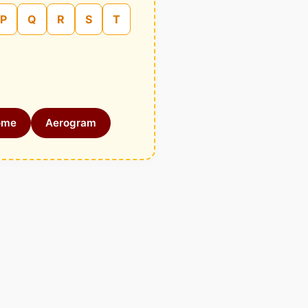
P
Q
R
S
T
ome
Aerogram