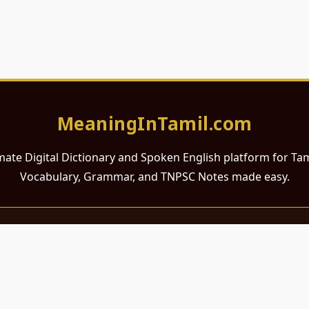
MeaningInTamil.com
mate Digital Dictionary and Spoken English platform for Ta
Vocabulary, Grammar, and TNPSC Notes made easy.
சமர்ப்பணம்
 ஆங்கிலம் கற்க விரும்பும் அனைத்து தமிழ் பேசும் நல்ல உள்ளங்களுக்கு
றும் போட்டித் தேர்வர்களுக்குப் பயன்படும் வகையில் இது மிகவும் கவனத