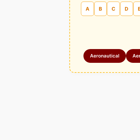
A
B
C
D
Aeronautical
Aer