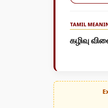
TAMIL MEANI
கழிவு வில
E