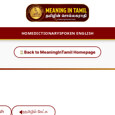
HOME
DICTIONARY
SPOKEN ENGLISH
Back to MeaningInTamil Homepage
ish
தமிழில் கேட்க