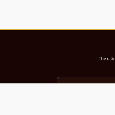
The ulti
இந்த இணையதளம்
பள்ளி, கல்லூரி மாணவர்கள் மற்