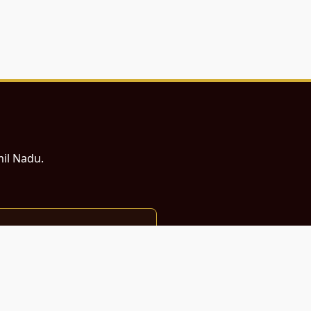
mil Nadu.
ம் சமர்ப்பணம்.
்துடன் வடிவமைக்கப்பட்டுள்ளது.