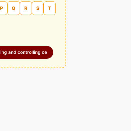
P
Q
R
S
T
ing and controlling ce