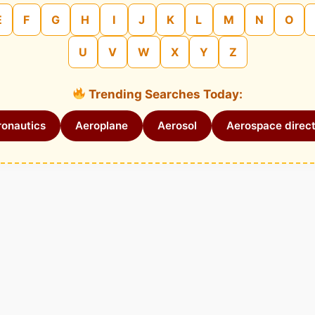
E
F
G
H
I
J
K
L
M
N
O
U
V
W
X
Y
Z
Trending Searches Today:
onautics
Aeroplane
Aerosol
Aerospace direct