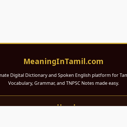
MeaningInTamil.com
mate Digital Dictionary and Spoken English platform for Ta
Vocabulary, Grammar, and TNPSC Notes made easy.
சமர்ப்பணம்
 ஆங்கிலம் கற்க விரும்பும் அனைத்து தமிழ் பேசும் நல்ல உள்ளங்களுக்கு
றும் போட்டித் தேர்வர்களுக்குப் பயன்படும் வகையில் இது மிகவும் கவனத