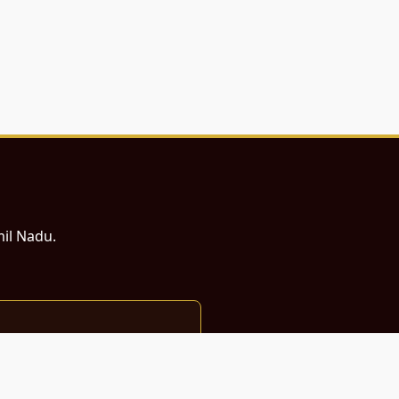
mil Nadu.
ம் சமர்ப்பணம்.
்துடன் வடிவமைக்கப்பட்டுள்ளது.