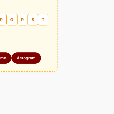
P
Q
R
S
T
ome
Aerogram