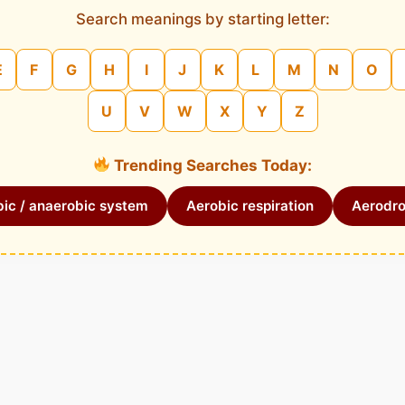
Search meanings by starting letter:
E
F
G
H
I
J
K
L
M
N
O
U
V
W
X
Y
Z
Trending Searches Today:
ic / anaerobic system
Aerobic respiration
Aerodr