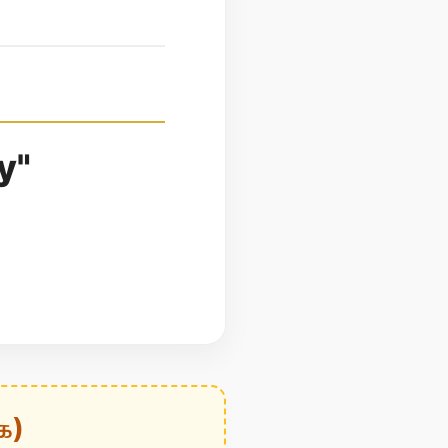
y"
க)