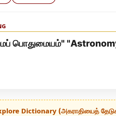
NG
ப் பொதுமையம்" "Astronom
xplore Dictionary (அகராதியைத் தேடு