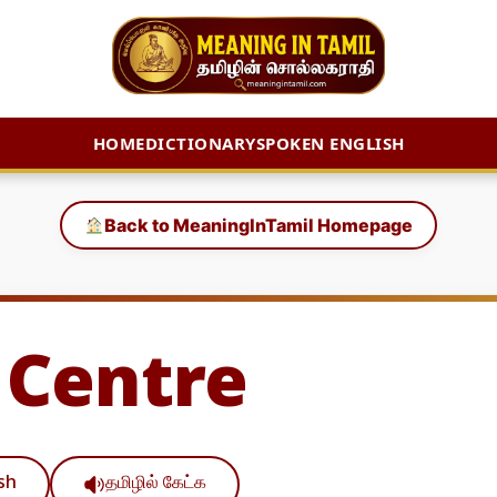
HOME
DICTIONARY
SPOKEN ENGLISH
Back to MeaningInTamil Homepage
 Centre
ish
தமிழில் கேட்க