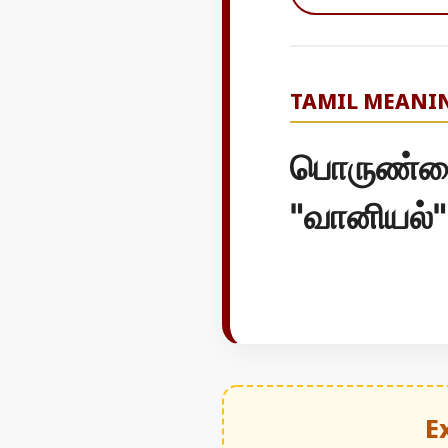
TAMIL MEANI
பொருண்மை
"வானியல்"
E