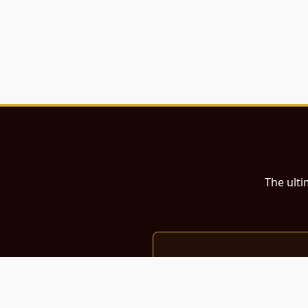
The ulti
இந்த இணையதளம்
பள்ளி, கல்லூரி மாணவர்கள் மற்