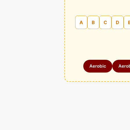
A
B
C
D
Aerobic
Aerob