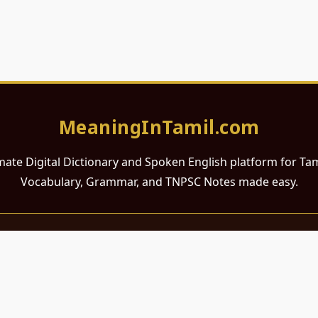
MeaningInTamil.com
mate Digital Dictionary and Spoken English platform for Ta
Vocabulary, Grammar, and TNPSC Notes made easy.
சமர்ப்பணம்
 ஆங்கிலம் கற்க விரும்பும் அனைத்து தமிழ் பேசும் நல்ல உள்ளங்களுக்கு
றும் போட்டித் தேர்வர்களுக்குப் பயன்படும் வகையில் இது மிகவும் கவனத