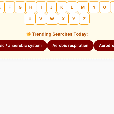
E
F
G
H
I
J
K
L
M
N
O
U
V
W
X
Y
Z
Trending Searches Today:
ic / anaerobic system
Aerobic respiration
Aerodr