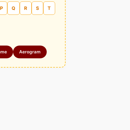
P
Q
R
S
T
ome
Aerogram