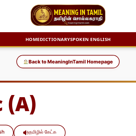
HOME
DICTIONARY
SPOKEN ENGLISH
Back to MeaningInTamil Homepage
 (A)
ish
தமிழில் கேட்க