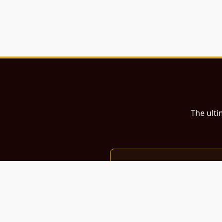
The ulti
இந்த இணையதளம்
பள்ளி, கல்லூரி மாணவர்கள் மற்