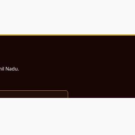
mil Nadu.
ம் சமர்ப்பணம்.
்துடன் வடிவமைக்கப்பட்டுள்ளது.