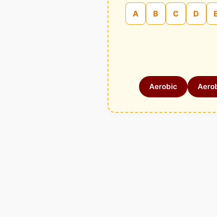
A
B
C
D
Aerobic
Aerob