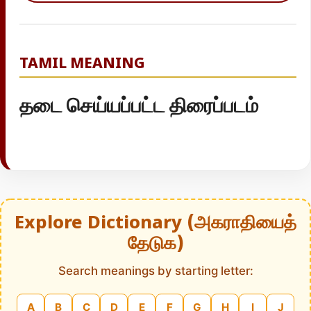
TAMIL MEANING
தடை செய்யப்பட்ட திரைப்படம்
Explore Dictionary (அகராதியைத்
தேடுக)
Search meanings by starting letter:
A
B
C
D
E
F
G
H
I
J