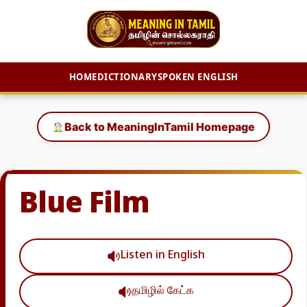
HOME
DICTIONARY
SPOKEN ENGLISH
Skip
to
Back to MeaningInTamil Homepage
content
Blue Film
Listen in English
தமிழில் கேட்க