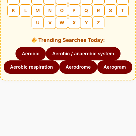
K
L
M
N
O
P
Q
R
S
T
U
V
W
X
Y
Z
Trending Searches Today:
Aerobic
Aerobic / anaerobic system
Aerobic respiration
Aerodrome
Aerogram