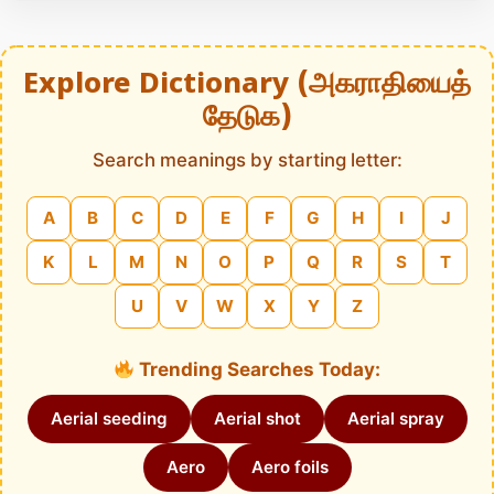
Explore Dictionary (அகராதியைத்
தேடுக)
Search meanings by starting letter:
A
B
C
D
E
F
G
H
I
J
K
L
M
N
O
P
Q
R
S
T
U
V
W
X
Y
Z
Trending Searches Today:
Aerial seeding
Aerial shot
Aerial spray
Aero
Aero foils