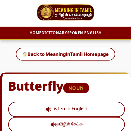
HOME
DICTIONARY
SPOKEN ENGLISH
Skip
to
Back to MeaningInTamil Homepage
content
Butterfly
NOUN
Listen in English
தமிழில் கேட்க