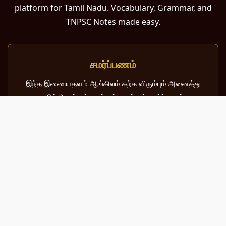
platform for Tamil Nadu. Vocabulary, Grammar, and
TNPSC Notes made easy.
சமர்ப்பணம்
இந்த இணையதளம் ஆங்கிலம் கற்க விரும்பும் அனைத்து
தமிழ் பேசும் நல்ல உள்ளங்களுக்கும் சமர்ப்பணம்.
பள்ளி, கல்லூரி மாணவர்கள் மற்றும் போட்டித் தேர்வர்களுக்குப்
பயன்படும் வகையில் இது மிகவும் கவனத்துடன்
வடிவமைக்கப்பட்டுள்ளது.
About Us
Contact Us
Sitemap
Terms of Use
Privacy Policy
© 2026 MeaningInTamil.com | All Rights Reserved.