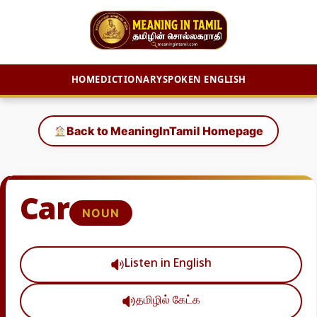
HOME
DICTIONARY
SPOKEN ENGLISH
Skip
to
Back to MeaningInTamil Homepage
content
Car
NOUN
Listen in English
தமிழில் கேட்க