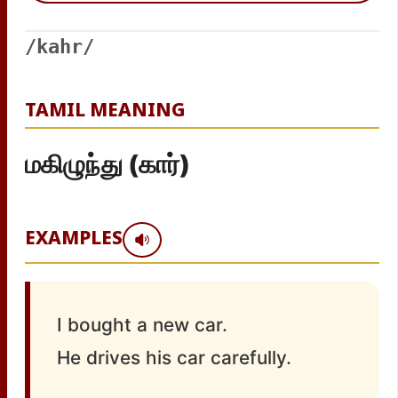
/kahr/
TAMIL MEANING
மகிழுந்து (கார்)
EXAMPLES
I bought a new car.
He drives his car carefully.