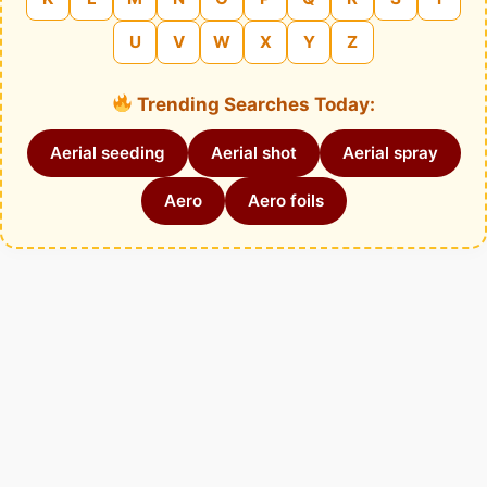
U
V
W
X
Y
Z
Trending Searches Today:
Aerial seeding
Aerial shot
Aerial spray
Aero
Aero foils