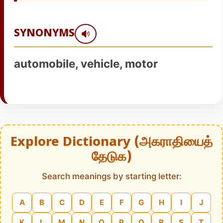
SYNONYMS
automobile, vehicle, motor
Explore Dictionary (அகராதியைத்
தேடுக)
Search meanings by starting letter:
A
B
C
D
E
F
G
H
I
J
K
L
M
N
O
P
Q
R
S
T