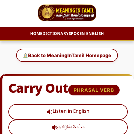
HOME
DICTIONARY
SPOKEN ENGLISH
Skip
to
Back to MeaningInTamil Homepage
content
Carry Out
PHRASAL VERB
Listen in English
தமிழில் கேட்க