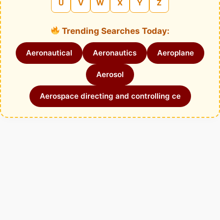
U
V
W
X
Y
Z
Trending Searches Today:
Aeronautical
Aeronautics
Aeroplane
Aerosol
Aerospace directing and controlling ce