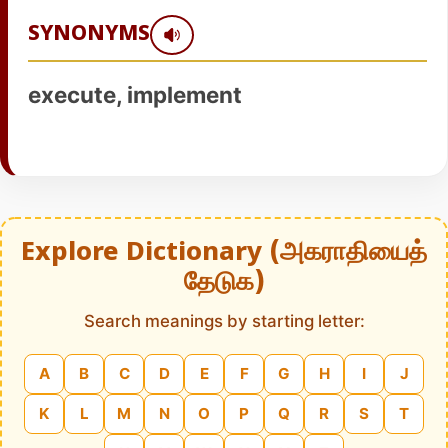
SYNONYMS
execute, implement
Explore Dictionary (அகராதியைத்
தேடுக)
Search meanings by starting letter:
A
B
C
D
E
F
G
H
I
J
K
L
M
N
O
P
Q
R
S
T