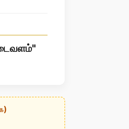
நடைவளம்"
க)