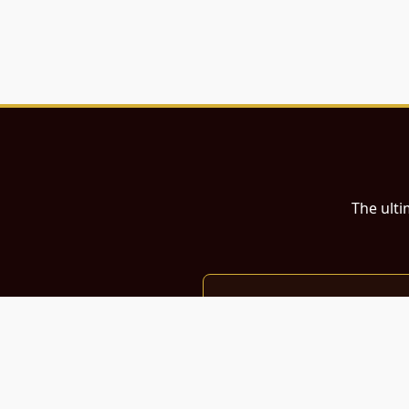
The ulti
இந்த இணையதளம்
பள்ளி, கல்லூரி மாணவர்கள் மற்