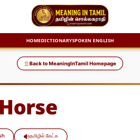
HOME
DICTIONARY
SPOKEN ENGLISH
Back to MeaningInTamil Homepage
 Horse
ish
தமிழில் கேட்க