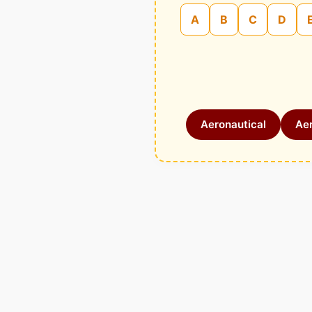
A
B
C
D
Aeronautical
Aer