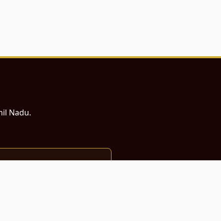
mil Nadu.
ம் சமர்ப்பணம்.
்துடன் வடிவமைக்கப்பட்டுள்ளது.