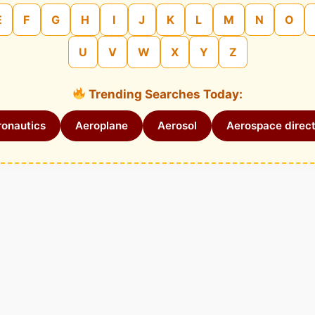
E
F
G
H
I
J
K
L
M
N
O
U
V
W
X
Y
Z
Trending Searches Today:
onautics
Aeroplane
Aerosol
Aerospace direct