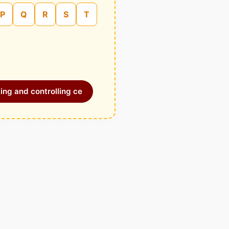
P
Q
R
S
T
ing and controlling ce