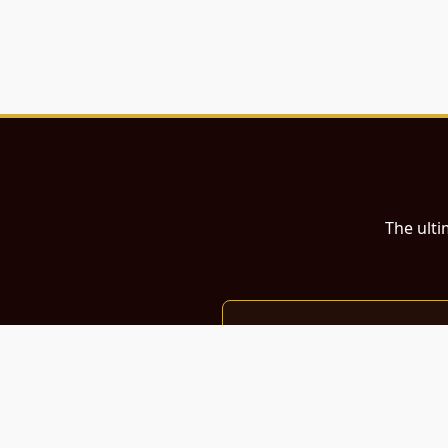
The ulti
இந்த இணையதளம்
பள்ளி, கல்லூரி மாணவர்கள் மற்