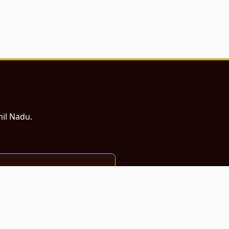
mil Nadu.
ம் சமர்ப்பணம்.
்துடன் வடிவமைக்கப்பட்டுள்ளது.