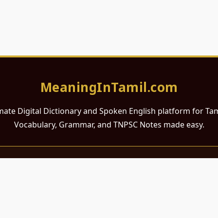
MeaningInTamil.com
mate Digital Dictionary and Spoken English platform for Ta
Vocabulary, Grammar, and TNPSC Notes made easy.
சமர்ப்பணம்
 ஆங்கிலம் கற்க விரும்பும் அனைத்து தமிழ் பேசும் நல்ல உள்ளங்களுக்கு
றும் போட்டித் தேர்வர்களுக்குப் பயன்படும் வகையில் இது மிகவும் கவனத