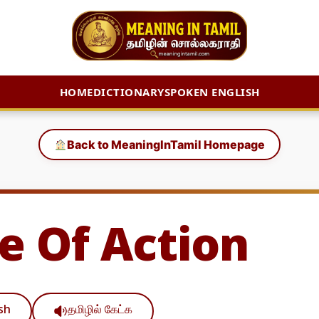
HOME
DICTIONARY
SPOKEN ENGLISH
Back to MeaningInTamil Homepage
e Of Action
ish
தமிழில் கேட்க