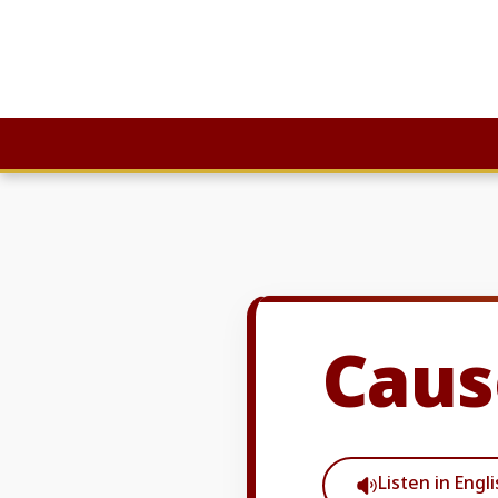
Skip
to
content
Caus
Listen in Engl