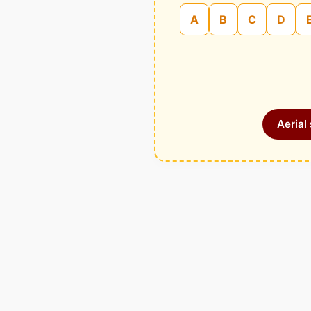
A
B
C
D
Aerial