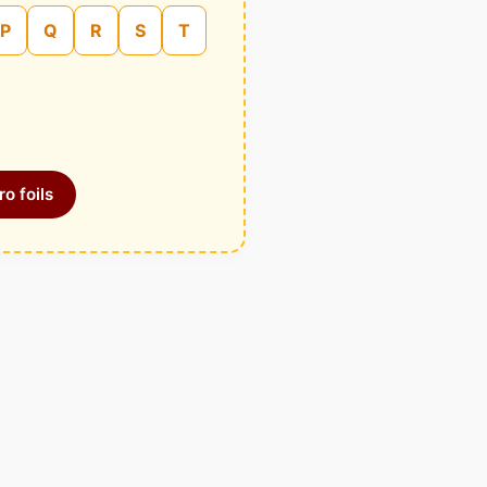
P
Q
R
S
T
o foils