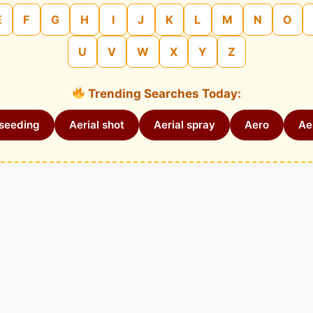
E
F
G
H
I
J
K
L
M
N
O
U
V
W
X
Y
Z
Trending Searches Today:
 seeding
Aerial shot
Aerial spray
Aero
Aer