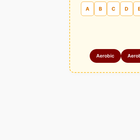
A
B
C
D
Aerobic
Aerob