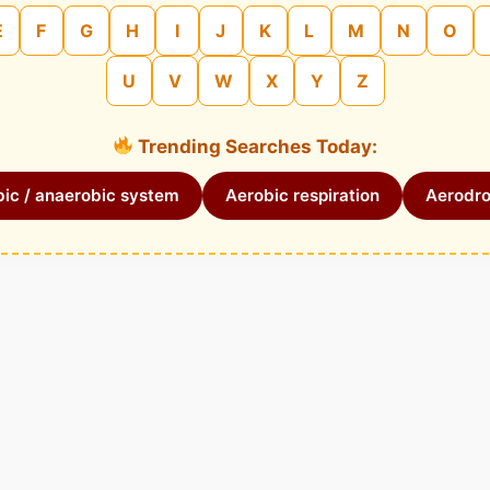
E
F
G
H
I
J
K
L
M
N
O
U
V
W
X
Y
Z
Trending Searches Today:
ic / anaerobic system
Aerobic respiration
Aerodr