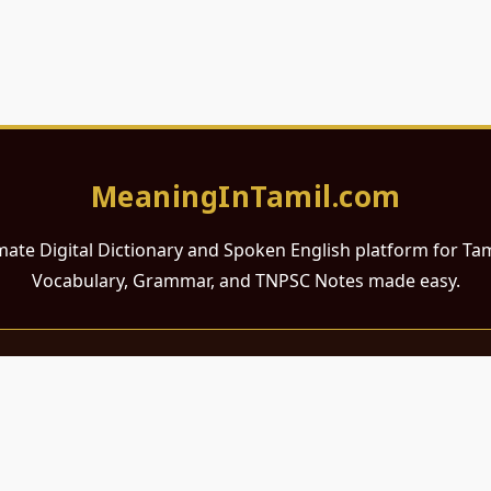
MeaningInTamil.com
mate Digital Dictionary and Spoken English platform for Ta
Vocabulary, Grammar, and TNPSC Notes made easy.
சமர்ப்பணம்
 ஆங்கிலம் கற்க விரும்பும் அனைத்து தமிழ் பேசும் நல்ல உள்ளங்களுக்கு
றும் போட்டித் தேர்வர்களுக்குப் பயன்படும் வகையில் இது மிகவும் கவனத