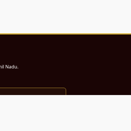
mil Nadu.
ம் சமர்ப்பணம்.
்துடன் வடிவமைக்கப்பட்டுள்ளது.