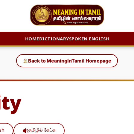
HOME
DICTIONARY
SPOKEN ENGLISH
Back to MeaningInTamil Homepage
ty
ish
தமிழில் கேட்க