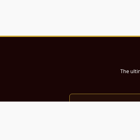
The ulti
இந்த இணையதளம்
பள்ளி, கல்லூரி மாணவர்கள் மற்