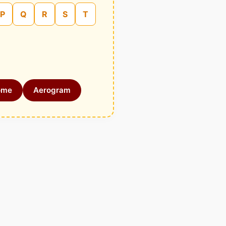
P
Q
R
S
T
ome
Aerogram