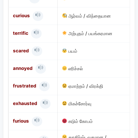
curious
ஆர்வம் / விந்தையான
terrific
அற்புதம் / பயங்கரமான
scared
பயம்
annoyed
எரிச்சல்
frustrated
ஏமாற்றம் / விரக்தி
exhausted
மிகச்சோர்வு
furious
கடும் கோபம்
துரதிர்ஷ்டவசமான /