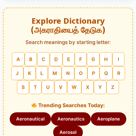
Explore Dictionary
(அகராதியைத் தேடுக)
Search meanings by starting letter:
A
B
C
D
E
F
G
H
I
J
K
L
M
N
O
P
Q
R
S
T
U
V
W
X
Y
Z
Trending Searches Today:
Aeronautical
Aeronautics
Aeroplane
Aerosol