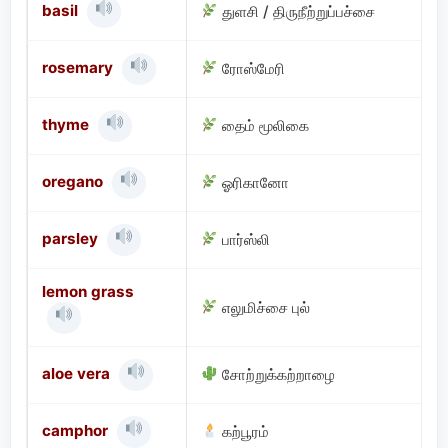
basil
துளசி / திருநீற்றுப்பச்சை
rosemary
ரோஸ்மேரி
thyme
தைம் மூலிகை
oregano
ஓரிகானோ
parsley
பார்ஸ்லி
lemon grass
எலுமிச்சை புல்
aloe vera
சோற்றுக்கற்றாழை
camphor
கற்பூரம்