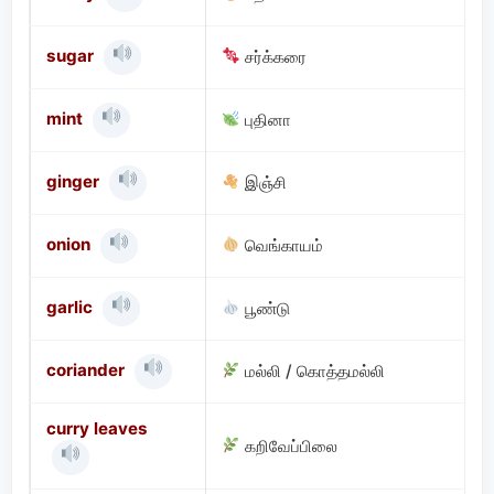
sugar
சர்க்கரை
mint
புதினா
ginger
இஞ்சி
onion
வெங்காயம்
garlic
பூண்டு
coriander
மல்லி / கொத்தமல்லி
curry leaves
கறிவேப்பிலை