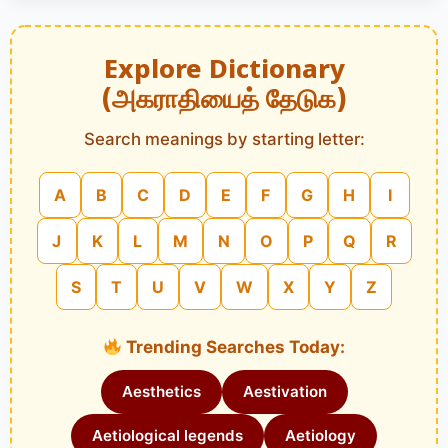
Explore Dictionary
(அகராதியைத் தேடுக)
Search meanings by starting letter:
A
B
C
D
E
F
G
H
I
J
K
L
M
N
O
P
Q
R
S
T
U
V
W
X
Y
Z
Trending Searches Today:
Aesthetics
Aestivation
Aetiological legends
Aetiology