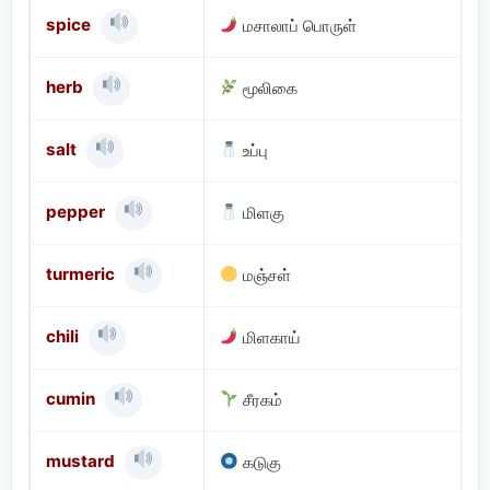
spice
மசாலாப் பொருள்
herb
மூலிகை
salt
உப்பு
pepper
மிளகு
turmeric
மஞ்சள்
chili
மிளகாய்
cumin
சீரகம்
mustard
கடுகு