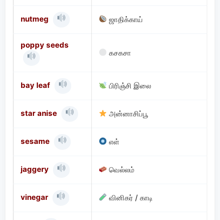
nutmeg
ஜாதிக்காய்
poppy seeds
கசகசா
bay leaf
பிரிஞ்சி இலை
star anise
அன்னாசிப்பூ
sesame
எள்
jaggery
வெல்லம்
vinegar
வினிகர் / காடி