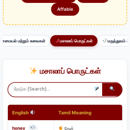
Affable
சமையல் மற்றும் சுவைகள்
மசாலாப் பொருட்கள்
மருத்துவம் &
மசாலாப் பொருட்கள்
English
Tamil Meaning
honey
தேன்