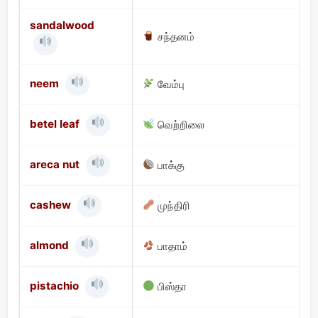
sandalwood
சந்தனம்
neem
வேம்பு
betel leaf
வெற்றிலை
areca nut
பாக்கு
cashew
முந்திரி
almond
பாதாம்
pistachio
பிஸ்தா