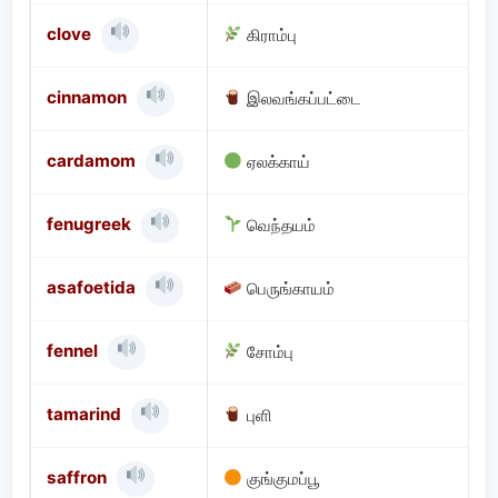
clove
கிராம்பு
cinnamon
இலவங்கப்பட்டை
cardamom
ஏலக்காய்
fenugreek
வெந்தயம்
asafoetida
பெருங்காயம்
fennel
சோம்பு
tamarind
புளி
saffron
குங்குமப்பூ