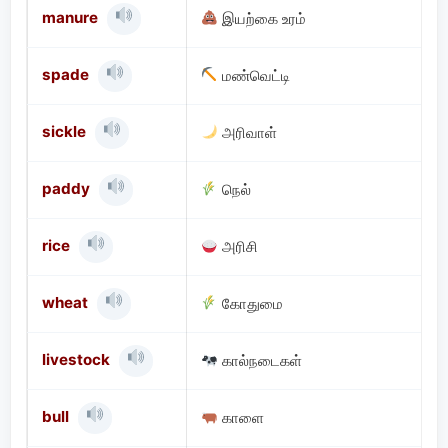
manure
இயற்கை உரம்
spade
மண்வெட்டி
sickle
அரிவாள்
paddy
நெல்
rice
அரிசி
wheat
கோதுமை
livestock
கால்நடைகள்
bull
காளை