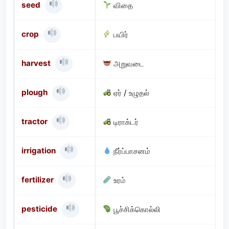
seed
விதை
crop
பயிர்
harvest
அறுவடை
plough
ஏர் / உழுதல்
tractor
டிராக்டர்
irrigation
நீர்ப்பாசனம்
fertilizer
உரம்
pesticide
பூச்சிக்கொல்லி