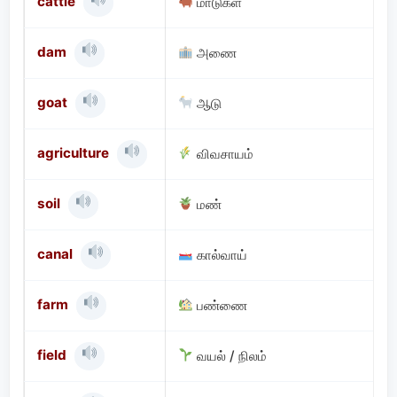
cattle
மாடுகள்
dam
அணை
goat
ஆடு
agriculture
விவசாயம்
soil
மண்
canal
கால்வாய்
farm
பண்ணை
field
வயல் / நிலம்