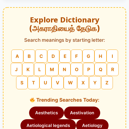
Explore Dictionary
(அகராதியைத் தேடுக)
Search meanings by starting letter:
A
B
C
D
E
F
G
H
I
J
K
L
M
N
O
P
Q
R
S
T
U
V
W
X
Y
Z
Trending Searches Today:
Aesthetics
Aestivation
Aetiological legends
Aetiology