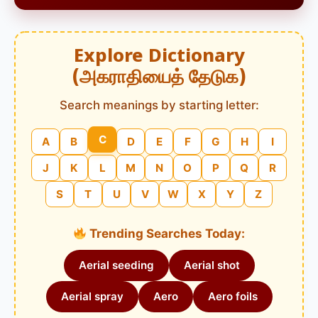
Explore Dictionary
(அகராதியைத் தேடுக)
Search meanings by starting letter:
C
A
B
D
E
F
G
H
I
J
K
L
M
N
O
P
Q
R
S
T
U
V
W
X
Y
Z
Trending Searches Today:
Aerial seeding
Aerial shot
Aerial spray
Aero
Aero foils