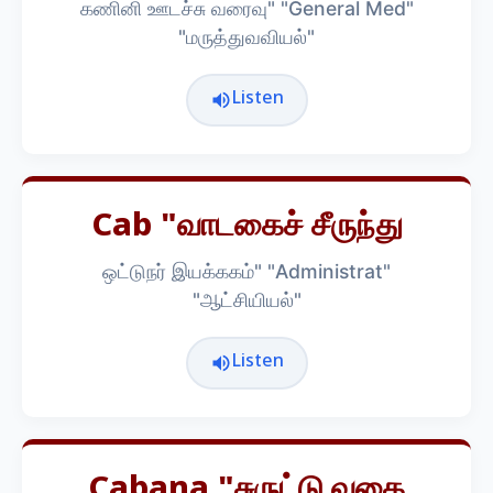
கணினி ஊடச்சு வரைவு" "General Med"
"மருத்துவவியல்"
Listen
Cab "வாடகைச் சீருந்து
ஒட்டுநர் இயக்ககம்" "Administrat"
"ஆட்சியியல்"
Listen
Cabana "சுருட்டு வகை