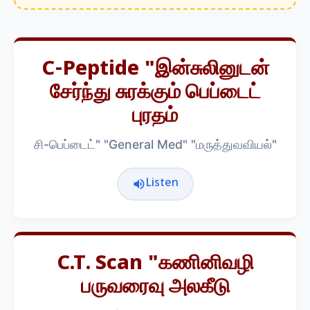
C-Peptide "இன்சுலினுடன்
சேர்ந்து சுரக்கும் பெப்டைட்
புரதம்
சி-பெப்டைட்" "General Med" "மருத்துவவியல்"
Listen
C.t. Scan "கணினிவழி
பருவரைவு அலகீடு