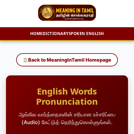
HOME
DICTIONARY
SPOKEN ENGLISH
Skip
to
content
Back to MeaningInTamil Homepage
English Words
Pronunciation
ஆங்கில வார்த்தைகளின் சரியான உச்சரிப்பை
(Audio) கேட்டுத் தெரிந்துகொள்ளுங்கள்.