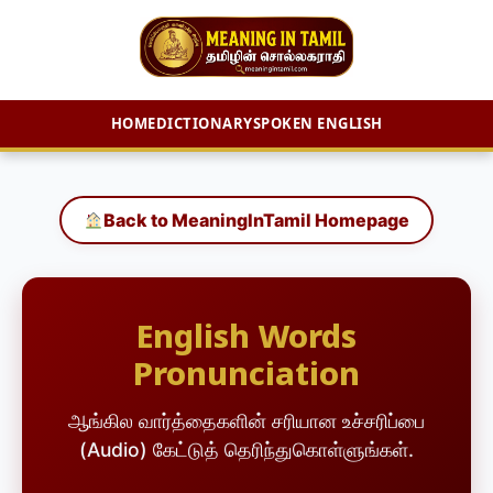
HOME
DICTIONARY
SPOKEN ENGLISH
Skip
to
content
Back to MeaningInTamil Homepage
English Words
Pronunciation
ஆங்கில வார்த்தைகளின் சரியான உச்சரிப்பை
(Audio) கேட்டுத் தெரிந்துகொள்ளுங்கள்.