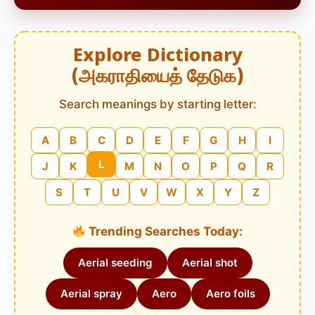
Explore Dictionary
(அகராதியைத் தேடுக)
Search meanings by starting letter:
A
B
C
D
E
F
G
H
I
L
J
K
M
N
O
P
Q
R
S
T
U
V
W
X
Y
Z
Trending Searches Today:
Aerial seeding
Aerial shot
Aerial spray
Aero
Aero foils