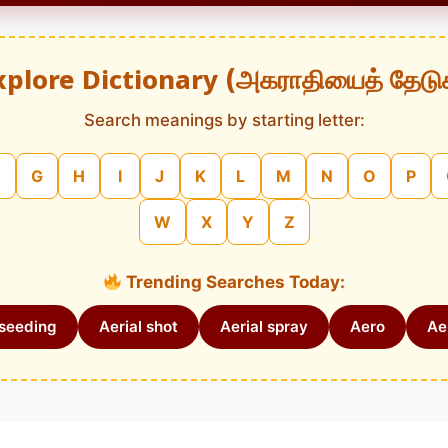
xplore Dictionary (அகராதியைத் தேடு
Search meanings by starting letter:
G
H
I
J
K
L
M
N
O
P
W
X
Y
Z
Trending Searches Today:
 seeding
Aerial shot
Aerial spray
Aero
Aer