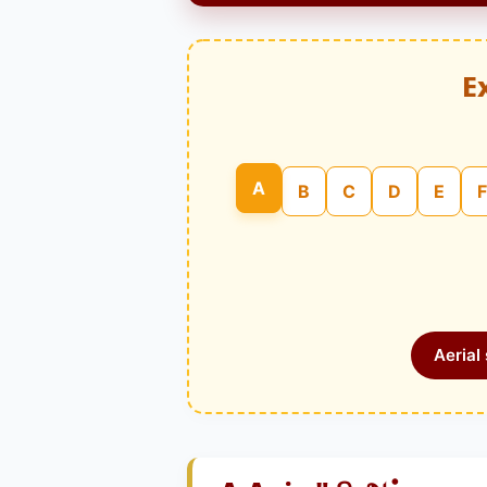
E
A
B
C
D
E
F
Aerial