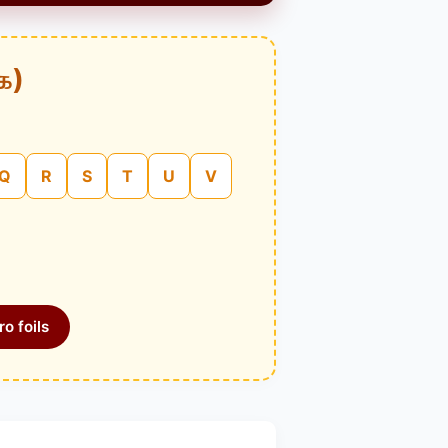
க)
Q
R
S
T
U
V
o foils