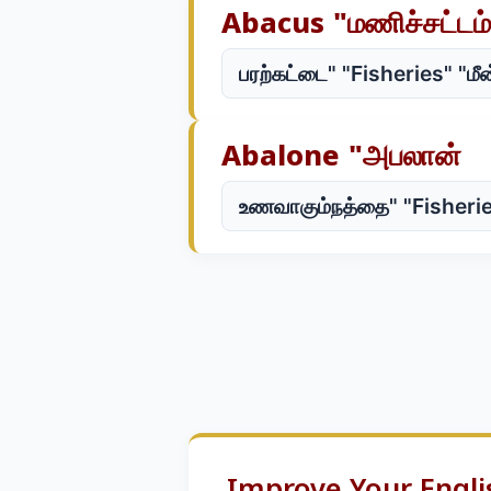
Abacus "மணிச்சட்டம்
பரற்கட்டை" "Fisheries" "மீ
Abalone "அபலான்
உணவாகும்நத்தை" "Fisherie