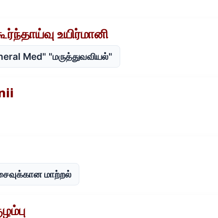
்ந்தாய்வு உயிர்மானி
neral Med" "மருத்துவவியல்"
nii
சைவுக்கான மாற்றல்
ழம்பு