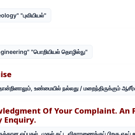
ology" "புவியியல்"
ngineering" "பொறியியல் தொழில்நு"
uise
ோன்றினாலும், உண்மையில் நல்லது / மறைந்திருக்கும் ஆசீர
wledgment Of Your Complaint. An F
y Enquiry.
ருக்கான ஒப்புதல். முதல் கட்ட விசாரணைக்குப் பிறகு எஃப்.ஐ