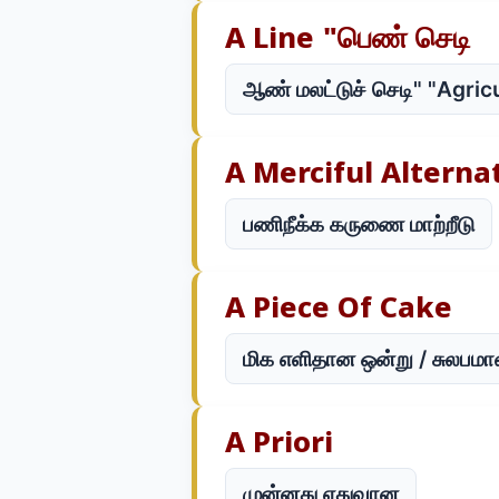
A Line "பெண் செடி
ஆண் மலட்டுச் செடி" "Agri
A Merciful Alterna
பணிநீக்க கருணை மாற்றீடு
A Piece Of Cake
மிக எளிதான ஒன்று / சுலப
A Priori
முன்னது ஏதுவான