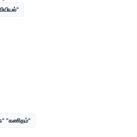
வியியல்"
s" "கணிதம்"