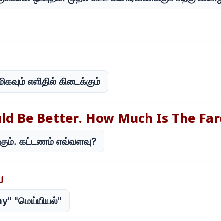
வும் எளிதில் கிடைக்கும்
uld Be Better. How Much Is The Fa
்கும். கட்டணம் எவ்வளவு?
்
y" "மெய்யியல்"