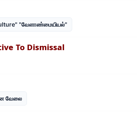
culture" "வேளாண்மையியல்"
tive To Dismissal
மான வேலை