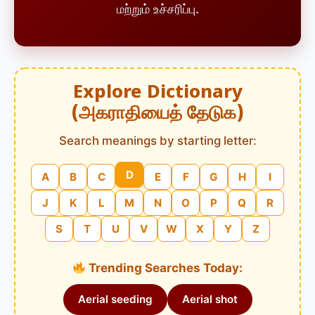
மற்றும் உச்சரிப்பு.
Explore Dictionary
(அகராதியைத் தேடுக)
Search meanings by starting letter:
D
A
B
C
E
F
G
H
I
J
K
L
M
N
O
P
Q
R
S
T
U
V
W
X
Y
Z
Trending Searches Today:
Aerial seeding
Aerial shot