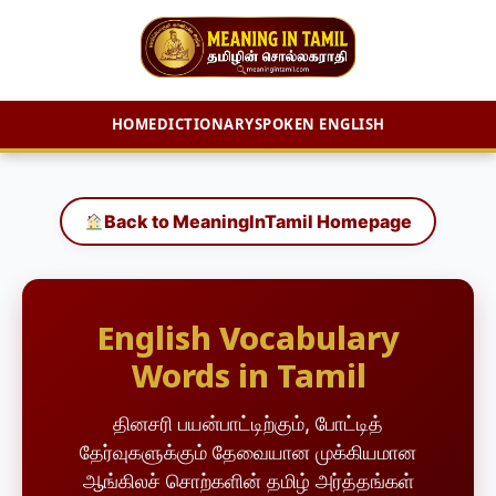
HOME
DICTIONARY
SPOKEN ENGLISH
Skip
to
content
Back to MeaningInTamil Homepage
English Vocabulary
Words in Tamil
தினசரி பயன்பாட்டிற்கும், போட்டித்
தேர்வுகளுக்கும் தேவையான முக்கியமான
ஆங்கிலச் சொற்களின் தமிழ் அர்த்தங்கள்